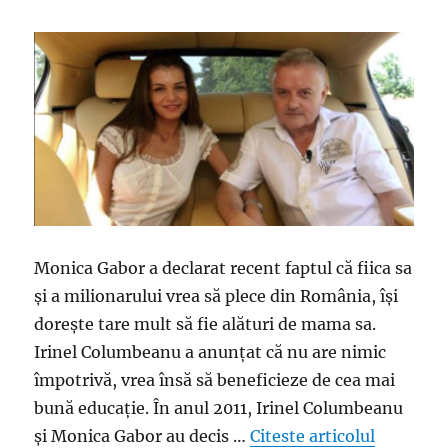
Monica Gabor a declarat recent faptul că fiica sa
şi a milionarului vrea să plece din România, îşi
doreşte tare mult să fie alături de mama sa.
Irinel Columbeanu a anunţat că nu are nimic
împotrivă, vrea însă să beneficieze de cea mai
bună educaţie. În anul 2011, Irinel Columbeanu
„Reacţia 
şi Monica Gabor au decis …
Citeste articolul