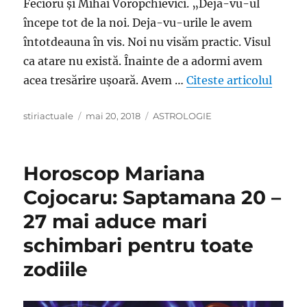
Fecioru și Mihai Voropchievici. „Deja-vu-ul
începe tot de la noi. Deja-vu-urile le avem
întotdeauna în vis. Noi nu visăm practic. Visul
ca atare nu există. Înainte de a adormi avem
„Lidia
acea tresărire ușoară. Avem …
Citeste articolul
Author
Posted
Categories
stiriactuale
mai 20, 2018
ASTROLOGIE
on
Horoscop Mariana
Cojocaru: Saptamana 20 –
27 mai aduce mari
schimbari pentru toate
zodiile