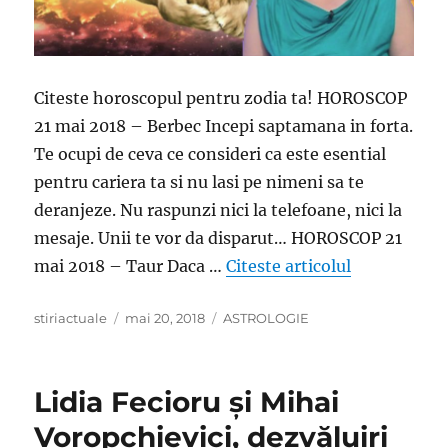
Citeste horoscopul pentru zodia ta! HOROSCOP
21 mai 2018 – Berbec Incepi saptamana in forta.
Te ocupi de ceva ce consideri ca este esential
pentru cariera ta si nu lasi pe nimeni sa te
deranjeze. Nu raspunzi nici la telefoane, nici la
mesaje. Unii te vor da disparut… HOROSCOP 21
„Horoscop 21
mai 2018 – Taur Daca …
Citeste articolul
Author
Posted
Categories
stiriactuale
mai 20, 2018
ASTROLOGIE
on
Lidia Fecioru şi Mihai
Voropchievici, dezvăluiri