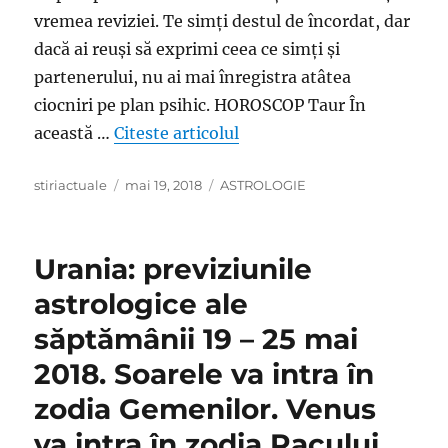
vremea reviziei. Te simți destul de încordat, dar
dacă ai reuși să exprimi ceea ce simți și
partenerului, nu ai mai înregistra atâtea
ciocniri pe plan psihic. HOROSCOP Taur În
„Horoscop 20 Mai 2018. Vărs
această …
Citeste articolul
Author
Posted
Categories
stiriactuale
mai 19, 2018
ASTROLOGIE
on
Urania: previziunile
astrologice ale
săptămânii 19 – 25 mai
2018. Soarele va intra în
zodia Gemenilor. Venus
va intra în zodia Racului.