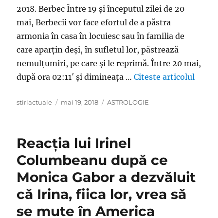
2018. Berbec Între 19 și începutul zilei de 20
mai, Berbecii vor face efortul de a păstra
armonia în casa în locuiesc sau în familia de
care aparțin deși, în sufletul lor, păstrează
nemulțumiri, pe care și le reprimă. Între 20 mai,
„Urani
după ora 02:11′ și dimineața …
Citeste articolul
Author
Posted
Categories
stiriactuale
mai 19, 2018
ASTROLOGIE
on
Reacţia lui Irinel
Columbeanu după ce
Monica Gabor a dezvăluit
că Irina, fiica lor, vrea să
se mute în America