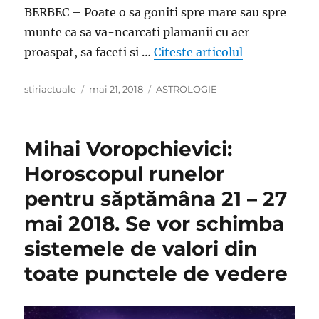
BERBEC – Poate o sa goniti spre mare sau spre
munte ca sa va-ncarcati plamanii cu aer
„Horoscop Net
proaspat, sa faceti si …
Citeste articolul
Author
Posted
Categories
stiriactuale
mai 21, 2018
ASTROLOGIE
on
Mihai Voropchievici:
Horoscopul runelor
pentru săptămâna 21 – 27
mai 2018. Se vor schimba
sistemele de valori din
toate punctele de vedere