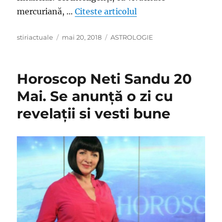
„Horoscop Mariana Co
mercuriană, …
Citeste articolul
Author
Posted
Categories
stiriactuale
mai 20, 2018
ASTROLOGIE
on
Horoscop Neti Sandu 20
Mai. Se anunță o zi cu
revelații si vesti bune