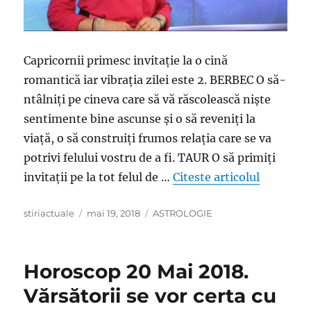
Capricornii primesc invitație la o cină
romantică iar vibrația zilei este 2. BERBEC O să-
ntâlniţi pe cineva care să vă răscolească nişte
sentimente bine ascunse şi o să reveniţi la
viaţă, o să construiţi frumos relaţia care se va
potrivi felului vostru de a fi. TAUR O să primiţi
„Horoscop
invitaţii pe la tot felul de …
Citeste articolul
Author
Posted
Categories
stiriactuale
mai 19, 2018
ASTROLOGIE
on
Horoscop 20 Mai 2018.
Vărsătorii se vor certa cu