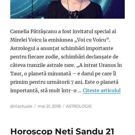
Camelia Pătrășcanu a fost invitatul special al
Mirelei Voicu la emisiunea „Voi cu Voicu”.
Astrologul a anunțat schimbări importante
pentru fiecare zodie, schimbări declanșate de
câteva tranzile astrale rare. „A intrat Uranus în
Taur, o planetă minunată – e darul pe care îl
primim pentru următorii 7 ani. Este o planetă
„Horos
importantă, stă mult într-o …
Citeste articolul
Author
Posted
Categories
stiriactuale
mai 21, 2018
ASTROLOGIE
on
Horoscop Neti Sandu 21