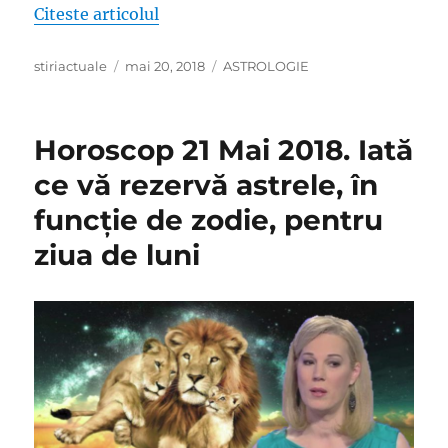
„Mihai Voropchievici: Horoscopul ru
Citeste articolul
Author
Posted
Categories
stiriactuale
mai 20, 2018
ASTROLOGIE
on
Horoscop 21 Mai 2018. Iată
ce vă rezervă astrele, în
funcţie de zodie, pentru
ziua de luni