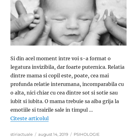
Si din acel moment intre voi s-a format o
legatura invizibila, dar foarte puternica. Relatia
dintre mama si copil este, poate, cea mai
profunda relatie interumana, incomparabila cu
o alta, nici chiar cu cea dintre sot si sotie sau
iubit si iubita. O mama trebuie sa aiba grija la
emotiile si trairile sale in timpul …
„3 minute de citit și de ținut minte 
Citeste articolul
Author
Posted
Categories
stiriactuale
august 14, 2019
PSIHOLOGIE