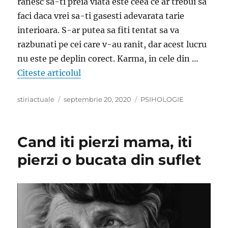
ranesc sa-ti preia viata este ceea ce ar trebui sa
faci daca vrei sa-ti gasesti adevarata tarie
interioara. S-ar putea sa fiti tentat sa va
razbunati pe cei care v-au ranit, dar acest lucru
nu este pe deplin corect. Karma, in cele din …
„Nu va grabiti sa va razbunati, lasa
Citeste articolul
Author
Posted
Categories
stiriactuale
septembrie 20, 2020
PSIHOLOGIE
on
Cand iti pierzi mama, iti
pierzi o bucata din suflet