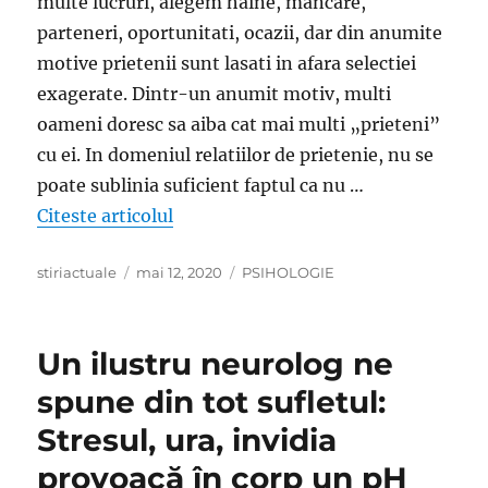
multe lucruri, alegem haine, mancare,
parteneri, oportunitati, ocazii, dar din anumite
motive prietenii sunt lasati in afara selectiei
exagerate. Dintr-un anumit motiv, multi
oameni doresc sa aiba cat mai multi „prieteni”
cu ei. In domeniul relatiilor de prietenie, nu se
poate sublinia suficient faptul ca nu …
„7 tipuri de prieteni toxici de care tr
Citeste articolul
Author
Posted
Categories
stiriactuale
mai 12, 2020
PSIHOLOGIE
on
Un ilustru neurolog ne
spune din tot sufletul:
Stresul, ura, invidia
provoacă în corp un pH