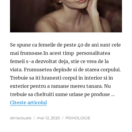
Se spune ca femeile de peste 40 de ani sunt cele
mai frumoase.In acest timp personalitatea
femeii s-a dezvoltat deja, stie ce vrea de la
viata. Frumusetea depinde si de starea corpului.
Trebuie sa iti hranesti corpul in interior si in
exterior pentru a ramane mereu tanara. Nu
trebuie sa cheltuiti sume uriase pe produse …
„Cum sa te mentii frumoasa la peste 40
Citeste articolul
Author
Posted
Categories
stiriactuale
mai 12, 2020
PSIHOLOGIE
on