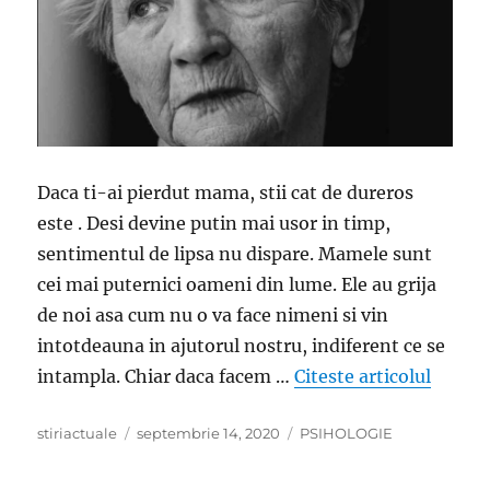
Daca ti-ai pierdut mama, stii cat de dureros
este . Desi devine putin mai usor in timp,
sentimentul de lipsa nu dispare. Mamele sunt
cei mai puternici oameni din lume. Ele au grija
de noi asa cum nu o va face nimeni si vin
intotdeauna in ajutorul nostru, indiferent ce se
„Cand i
intampla. Chiar daca facem …
Citeste articolul
Author
Posted
Categories
stiriactuale
septembrie 14, 2020
PSIHOLOGIE
on