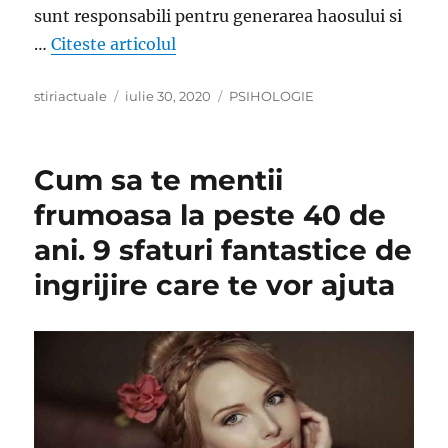
sunt responsabili pentru generarea haosului si
„Oamenii rai nu exista doar in filme
…
Citeste articolul
Author
Posted
Categories
stiriactuale
iulie 30, 2020
PSIHOLOGIE
on
Cum sa te mentii
frumoasa la peste 40 de
ani. 9 sfaturi fantastice de
ingrijire care te vor ajuta