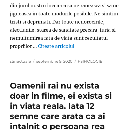
din jurul nostru incearca sa ne raneasca si sa ne
jigneasca in toate modurile posibile. Ne simtim
tristi si deprimati. Dar toate nenorocirile,
afectiunile, starea de sanatate precara, furia si
nemultumirea fata de viata sunt rezultatul
„Regula celor trei lucrur
propriilor …
Citeste articolul
Author
Posted
Categories
stiriactuale
septembrie 9, 2020
PSIHOLOGIE
on
Oamenii rai nu exista
doar in filme, ei exista si
in viata reala. Iata 12
semne care arata ca ai
intalnit o persoana rea