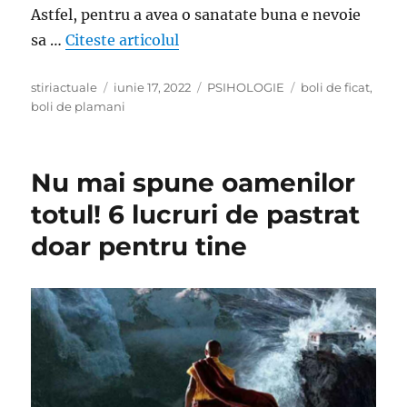
Astfel, pentru a avea o sanatate buna e nevoie
„Toate bolile vin de la cap… Tri
sa …
Citeste articolul
Author
Posted
Categories
Tags
stiriactuale
iunie 17, 2022
PSIHOLOGIE
boli de ficat
,
on
boli de plamani
Nu mai spune oamenilor
totul! 6 lucruri de pastrat
doar pentru tine