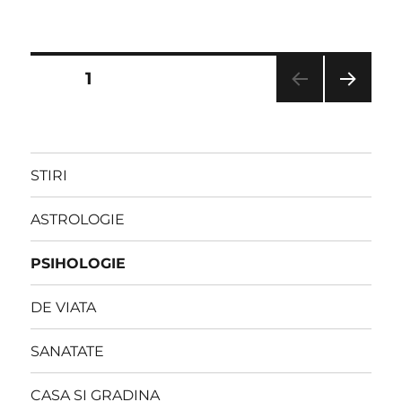
on
Paginație
PAGE
1
NEXT
articole
PAG
E
STIRI
ASTROLOGIE
PSIHOLOGIE
DE VIATA
SANATATE
CASA SI GRADINA