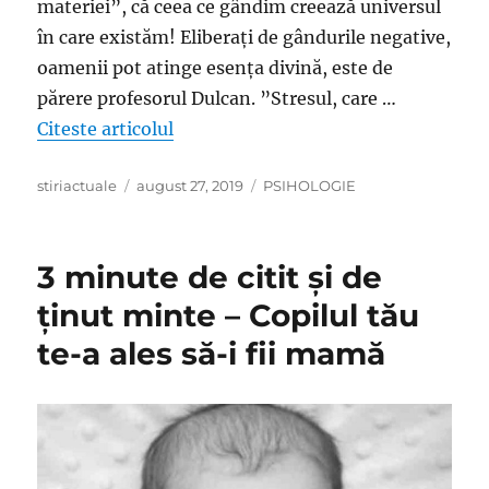
materiei”, că ceea ce gândim creează universul
în care existăm! Eliberați de gândurile negative,
oamenii pot atinge esența divină, este de
părere profesorul Dulcan. ”Stresul, care …
„Un ilustru neurolog ne spune din tot
Citeste articolul
Author
Posted
Categories
stiriactuale
august 27, 2019
PSIHOLOGIE
on
3 minute de citit și de
ținut minte – Copilul tău
te-a ales să-i fii mamă