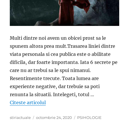
Multi dintre noi avem un obicei prost sa le
spunem altora prea mult.Trasarea liniei dintre
viata personala si cea publica este o abilitate
dificila, dar foarte importanta. Iata 6 secrete pe
care nu ar trebui sa le spui nimanui.
Resentimente trecute. Toata lumea are
experiente negative, dar trebuie sa poti
renunta la situatii. Intelegeti, totul …
„Nu mai spune oamenilor totul! 6 luc
Citeste articolul
Author
Posted
Categories
stiriactuale
octombrie 24, 2020
PSIHOLOGIE
on