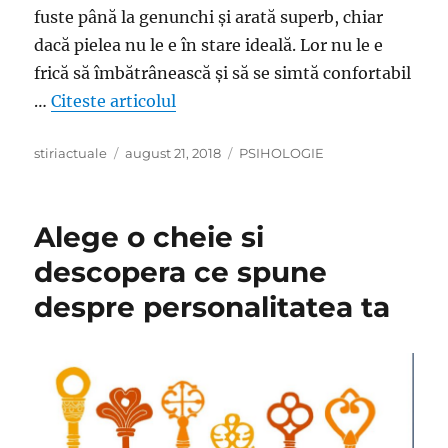
fuste până la genunchi și arată superb, chiar
dacă pielea nu le e în stare ideală. Lor nu le e
frică să îmbătrânească și să se simtă confortabil
„Cum îmbătrânim frumos – Franțuzo
…
Citeste articolul
Author
Posted
Categories
stiriactuale
august 21, 2018
PSIHOLOGIE
on
Alege o cheie si
descopera ce spune
despre personalitatea ta