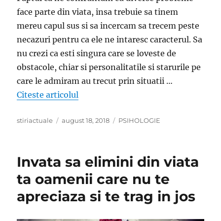
face parte din viata, insa trebuie sa tinem
mereu capul sus si sa incercam sa trecem peste
necazuri pentru ca ele ne intaresc caracterul. Sa
nu crezi ca esti singura care se loveste de
obstacole, chiar si personalitatile si starurile pe
care le admiram au trecut prin situatii …
„20 de citate motivationale rostite d
Citeste articolul
Author
Posted
Categories
stiriactuale
august 18, 2018
PSIHOLOGIE
on
Invata sa elimini din viata
ta oamenii care nu te
apreciaza si te trag in jos