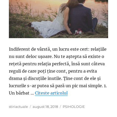
Indiferent de vârstă, un lucru este cert: relațiile
nu sunt deloc ușoare. Nu te aștepta să existe o
rețetă pentru relația perfectă, însă sunt câteva
reguli de care poți ține cont, pentru a evita
drama și discuțiile inutile. Ține cont de ele și
lucrurile s-ar putea să pară un pic mai simple. 1.
„Cele 10 reguli ale drago
Un bărbat …
Citeste articolul
Author
Posted
Categories
stiriactuale
august 18, 2018
PSIHOLOGIE
on