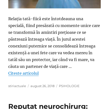
Relaţia tată-fiică este întotdeauna una
specială, fiind presărată cu momente unice care
se transformă în amintiri preţioase ce se
păstrează întreaga viaţă. În jurul acestei
conexiuni puternice se consolidează întreaga
existenţă a unei fete care va vedea mereu în
tatăl său un protector, iar când va fi mare, va
căuta un partener de viaţă care …
„Fata îşi ia tatăl de mână şi îşi face 
Citeste articolul
Author
Posted
Categories
stiriactuale
august 26, 2018
PSIHOLOGIE
on
Reputat neurochirurg: