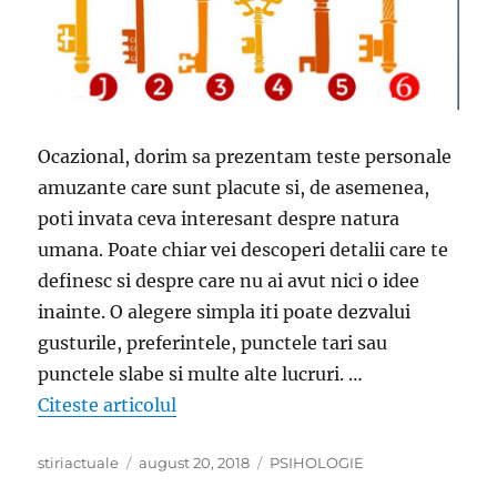
Ocazional, dorim sa prezentam teste personale
amuzante care sunt placute si, de asemenea,
poti invata ceva interesant despre natura
umana. Poate chiar vei descoperi detalii care te
definesc si despre care nu ai avut nici o idee
inainte. O alegere simpla iti poate dezvalui
gusturile, preferintele, punctele tari sau
punctele slabe si multe alte lucruri. …
„Alege o cheie si descopera ce spune
Citeste articolul
Author
Posted
Categories
stiriactuale
august 20, 2018
PSIHOLOGIE
on