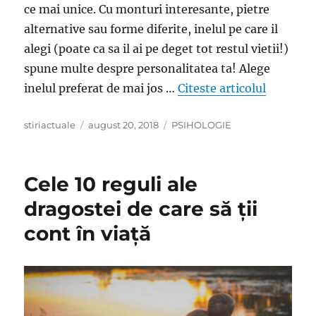
ce mai unice. Cu monturi interesante, pietre
alternative sau forme diferite, inelul pe care il
alegi (poate ca sa il ai pe deget tot restul vietii!)
spune multe despre personalitatea ta! Alege
„Alege in
inelul preferat de mai jos …
Citeste articolul
Author
Posted
Categories
stiriactuale
august 20, 2018
PSIHOLOGIE
on
Cele 10 reguli ale
dragostei de care să ții
cont în viață