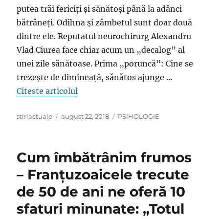
putea trăi fericiţi şi sănătoşi până la adânci
bătrâneţi. Odihna şi zâmbetul sunt doar două
dintre ele. Reputatul neurochirurg Alexandru
Vlad Ciurea face chiar acum un „decalog” al
unei zile sănătoase. Prima „poruncă”: Cine se
trezeşte de dimineaţă, sănătos ajunge …
„Reputat neurochirurg: Cele 10 porun
Citeste articolul
Author
Posted
Categories
stiriactuale
august 22, 2018
PSIHOLOGIE
on
Cum îmbătrânim frumos
– Franțuzoaicele trecute
de 50 de ani ne oferă 10
sfaturi minunate: „Totul