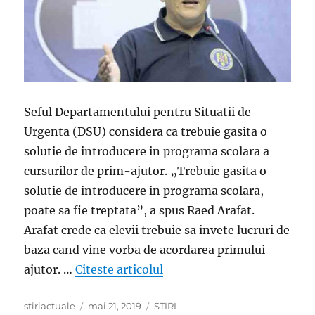
Seful Departamentului pentru Situatii de
Urgenta (DSU) considera ca trebuie gasita o
solutie de introducere in programa scolara a
cursurilor de prim-ajutor. „Trebuie gasita o
solutie de introducere in programa scolara,
poate sa fie treptata”, a spus Raed Arafat.
Arafat crede ca elevii trebuie sa invete lucruri de
baza cand vine vorba de acordarea primului-
„Raed Arafat vrea introduc
ajutor. …
Citeste articolul
Author
Posted
Categories
stiriactuale
mai 21, 2019
STIRI