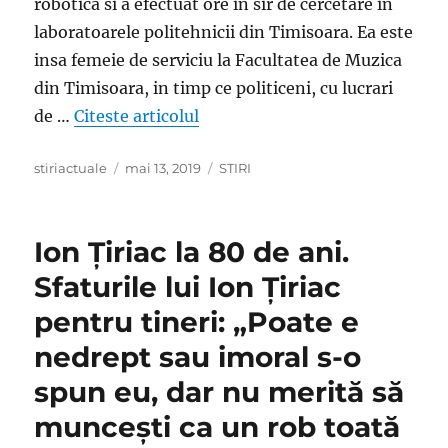
robotica si a efectuat ore in sir de cercetare in
laboratoarele politehnicii din Timisoara. Ea este
insa femeie de serviciu la Facultatea de Muzica
din Timisoara, in timp ce politiceni, cu lucrari
„Este femeie de serviciu la Fac
de …
Citeste articolul
Author
Posted
Categories
stiriactuale
mai 13, 2019
STIRI
on
Ion Țiriac la 80 de ani.
Sfaturile lui Ion Țiriac
pentru tineri: „Poate e
nedrept sau imoral s-o
spun eu, dar nu merită să
muncești ca un rob toată