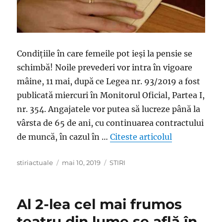
Condițiile în care femeile pot ieși la pensie se
schimbă! Noile prevederi vor intra în vigoare
mâine, 11 mai, după ce Legea nr. 93/2019 a fost
publicată miercuri în Monitorul Oficial, Partea I,
nr. 354. Angajatele vor putea să lucreze până la
vârsta de 65 de ani, cu continuarea contractului
„Se schimbă c
de muncă, în cazul în …
Citeste articolul
Author
Posted
Categories
stiriactuale
mai 10, 2019
STIRI
on
Al 2-lea cel mai frumos
teatru din lume se află în