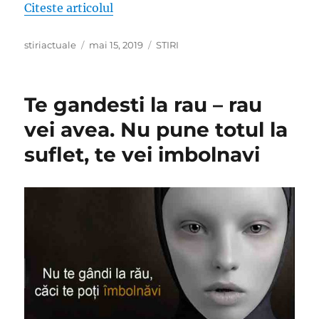
„Pensiile care se măresc cu aproape 
Citeste articolul
Author
Posted
Categories
stiriactuale
mai 15, 2019
STIRI
on
Te gandesti la rau – rau
vei avea. Nu pune totul la
suflet, te vei imbolnavi