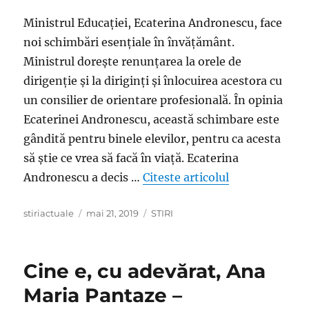
Ministrul Educației, Ecaterina Andronescu, face
noi schimbări esențiale în învățământ.
Ministrul dorește renunțarea la orele de
dirigenție și la diriginți și înlocuirea acestora cu
un consilier de orientare profesională. În opinia
Ecaterinei Andronescu, această schimbare este
gândită pentru binele elevilor, pentru ca acesta
să știe ce vrea să facă în viață. Ecaterina
„Adio, ore de 
Andronescu a decis …
Citeste articolul
Author
Posted
Categories
stiriactuale
mai 21, 2019
STIRI
on
Cine e, cu adevărat, Ana
Maria Pantaze –