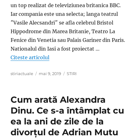
un top realizat de televiziunea britanica BBC.
Iar compania este una selecta; langa teatrul
″Vasile Alecsandri″⁣ se afla celebrul Bristol
Hippodrome din Marea Britanie, Teatro La
Fenice din Venetia sau Palais Gariner din Paris.
Nationalul din Iasi a fost proiectat …
„Al 2-lea cel mai frumos teatru din l
Citeste articolul
Author
Posted
Categories
stiriactuale
mai 9, 2019
STIRI
on
Cum arată Alexandra
Dinu. Ce s-a întâmplat cu
ea la ani de zile de la
divorțul de Adrian Mutu