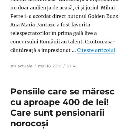
nu doar audiența de acasă, ci și juriul. Mihai
Petre i-a acordat direct butonul Golden Buzz!
Ana Maria Pantaze a fost favorita
telespectatorilor în prima gală live a
concursului Românii au talent. Croitoreasa-
„Cine e,
cântăreață a impresionat …
Citeste articolul
Author
Posted
Categories
stiriactuale
mai 18, 2019
STIRI
on
Pensiile care se măresc
cu aproape 400 de lei!
Care sunt pensionarii
norocoşi