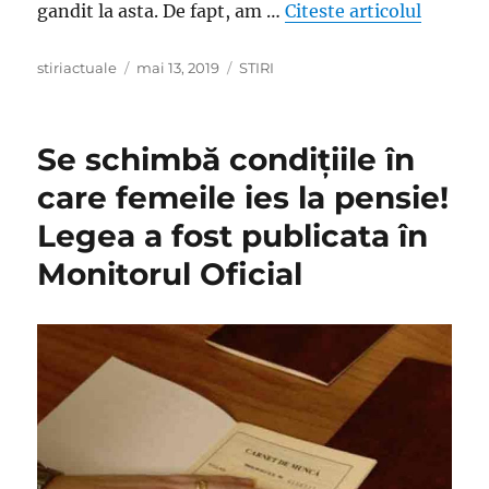
„Ion Țir
gandit la asta. De fapt, am …
Citeste articolul
Author
Posted
Categories
stiriactuale
mai 13, 2019
STIRI
on
Se schimbă condițiile în
care femeile ies la pensie!
Legea a fost publicata în
Monitorul Oficial