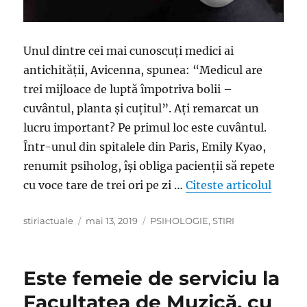
Unul dintre cei mai cunoscuți medici ai
antichității, Avicenna, spunea: “Medicul are
trei mijloace de luptă împotriva bolii –
cuvântul, planta şi cuțitul”. Ați remarcat un
lucru important? Pe primul loc este cuvântul.
Într-unul din spitalele din Paris, Emily Kyao,
renumit psiholog, îşi obliga pacienții să repete
„Te ga
cu voce tare de trei ori pe zi …
Citeste articolul
Author
Posted
Categories
stiriactuale
mai 13, 2019
PSIHOLOGIE
,
STIRI
on
Este femeie de serviciu la
Facultatea de Muzică, cu