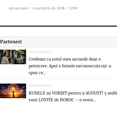
Author
Posted
Categories
stiriactuale
noiembrie 26, 2018
STIRI
on
Parteneri
NOUTATI.INFO
Credeam ca sotul meu ascunde doar o
petrecere. Apoi o femeie necunoscuta mi-a
spus ce...
NOUTATI.INFO
RUNELE au VORBIT pentru 9 AUGUST! 5 zodii
sunt LOVITE de NOROC – o veste...