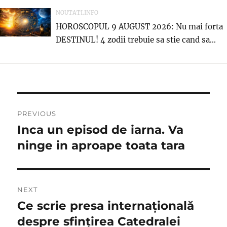
NOUTATI.INFO
HOROSCOPUL 9 AUGUST 2026: Nu mai forta
DESTINUL! 4 zodii trebuie sa stie cand sa...
Navigare
PREVIOUS
în
Inca un episod de iarna. Va
Previous
post:
ninge in aproape toata tara
articole
NEXT
Ce scrie presa internațională
Next
post:
despre sfințirea Catedralei