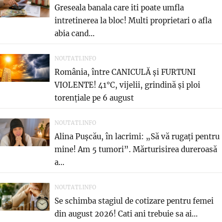
Greseala banala care iti poate umfla
intretinerea la bloc! Multi proprietari o afla
abia cand...
NOUTATI.INFO
România, între CANICULĂ și FURTUNI
VIOLENTE! 41°C, vijelii, grindină și ploi
torențiale pe 6 august
NOUTATI.INFO
Alina Pușcău, în lacrimi: „Să vă rugați pentru
mine! Am 5 tumori”. Mărturisirea dureroasă
a...
NOUTATI.INFO
Se schimba stagiul de cotizare pentru femei
din august 2026! Cati ani trebuie sa ai...