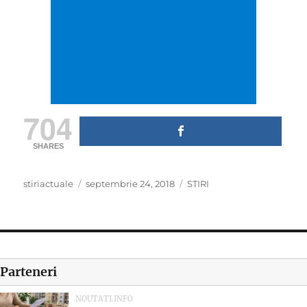
704
SHARES
Author
Posted
Categories
stiriactuale
septembrie 24, 2018
STIRI
on
Parteneri
NOUTATI.INFO