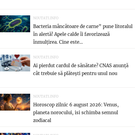
NOUTATI.INFO
Bacteria mâncătoare de carne” pune litoralul
în alertă! Apele calde îi favorizează
înmulțirea. Cine este...
NOUTATI.INFO
Ai pierdut cardul de sănătate? CNAS anunță
cât trebuie să plătești pentru unul nou
NOUTATI.INFO
Horoscop zilnic 6 august 2026: Venus,
planeta norocului, isi schimba semnul
zodiacal