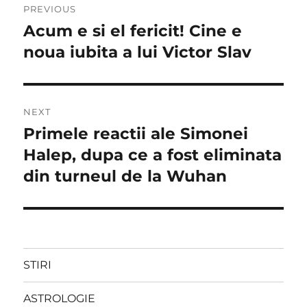
PREVIOUS
în
Acum e si el fericit! Cine e
Previous
post:
noua iubita a lui Victor Slav
articole
NEXT
Primele reactii ale Simonei
Next
post:
Halep, dupa ce a fost eliminata
din turneul de la Wuhan
STIRI
ASTROLOGIE