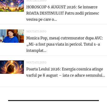
NOUTATI.INFO
HOROSCOP 6 AUGUST 2026: Se intoarce
ROATA DESTINULUI! Patru zodii primesc
vestea pe care o...
NOUTATI.INFO
Monica Pop, mesaj cutremurator dupa AVC:
„Mi-a fost pusa viata in pericol. Totul s-a
intamplat...
NOUTATI.INFO
Poarta Leului 2026: Energia cosmica atinge
varful pe 8 august – iata ce aduce semnului...
Navigare