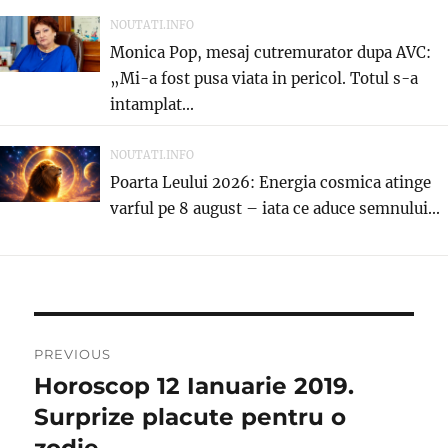
NOUTATI.INFO
Monica Pop, mesaj cutremurator dupa AVC:
„Mi-a fost pusa viata in pericol. Totul s-a
intamplat...
NOUTATI.INFO
Poarta Leului 2026: Energia cosmica atinge
varful pe 8 august – iata ce aduce semnului...
Navigare
PREVIOUS
în
Horoscop 12 Ianuarie 2019.
Previous
post:
Surprize placute pentru o
articole