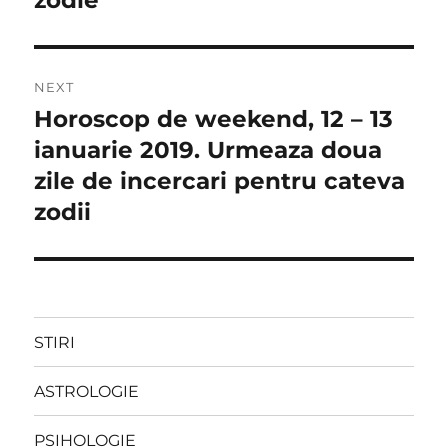
zodie
NEXT
Horoscop de weekend, 12 – 13
Next
post:
ianuarie 2019. Urmeaza doua
zile de incercari pentru cateva
zodii
STIRI
ASTROLOGIE
PSIHOLOGIE