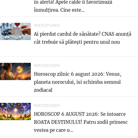
în alertă! Apele calde îi favorizează
înmulțirea. Cine este...
NOUTATI.INFO
Ai pierdut cardul de sănătate? CNAS anunță
cât trebuie să plătești pentru unul nou
NOUTATI.INFO
Horoscop zilnic 6 august 2026: Venus,
planeta norocului, isi schimba semnul
zodiacal
NOUTATI.INFO
HOROSCOP 6 AUGUST 2026: Se intoarce
ROATA DESTINULUI! Patru zodii primesc
vestea pe care o...