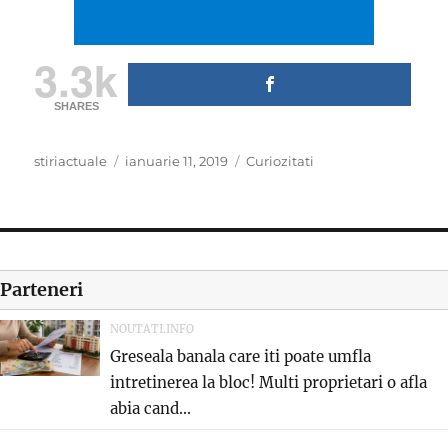
3.3k
SHARES
Author
Posted
Categories
stiriactuale
ianuarie 11, 2019
Curiozitati
on
Parteneri
NOUTATI.INFO
Greseala banala care iti poate umfla
intretinerea la bloc! Multi proprietari o afla
abia cand...