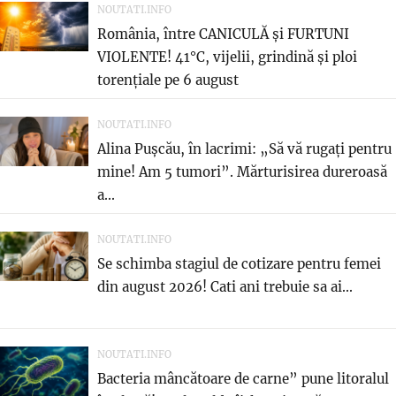
NOUTATI.INFO
România, între CANICULĂ și FURTUNI
VIOLENTE! 41°C, vijelii, grindină și ploi
torențiale pe 6 august
NOUTATI.INFO
Alina Pușcău, în lacrimi: „Să vă rugați pentru
mine! Am 5 tumori”. Mărturisirea dureroasă
a...
NOUTATI.INFO
Se schimba stagiul de cotizare pentru femei
din august 2026! Cati ani trebuie sa ai...
NOUTATI.INFO
Bacteria mâncătoare de carne” pune litoralul