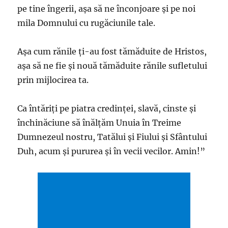
pe tine îngerii, aşa să ne înconjoare şi pe noi
mila Domnului cu rugăciunile tale.
Aşa cum rănile ţi-au fost tămăduite de Hristos,
aşa să ne fie şi nouă tămăduite rănile sufletului
prin mijlocirea ta.
Ca întăriţi pe piatra credinţei, slavă, cinste şi
închinăciune să înălţăm Unuia în Treime
Dumnezeul nostru, Tatălui şi Fiului şi Sfântului
Duh, acum şi pururea şi în vecii vecilor. Amin!”