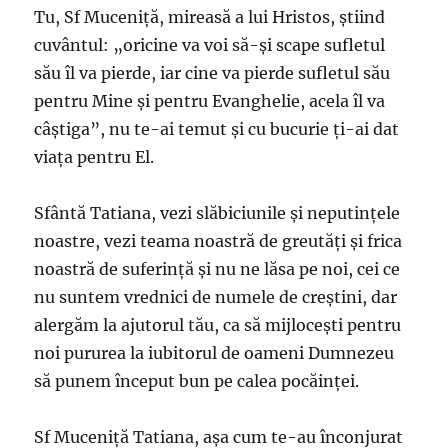
Tu, Sf Muceniţă, mireasă a lui Hristos, ştiind
cuvântul: „oricine va voi să-şi scape sufletul
său îl va pierde, iar cine va pierde sufletul său
pentru Mine şi pentru Evanghelie, acela îl va
câştiga”, nu te-ai temut şi cu bucurie ţi-ai dat
viaţa pentru El.
Sfântă Tatiana, vezi slăbiciunile şi neputinţele
noastre, vezi teama noastră de greutăţi şi frica
noastră de suferinţă şi nu ne lăsa pe noi, cei ce
nu suntem vrednici de numele de creştini, dar
alergăm la ajutorul tău, ca să mijloceşti pentru
noi pururea la iubitorul de oameni Dumnezeu
să punem început bun pe calea pocăinţei.
Sf Muceniţă Tatiana, aşa cum te-au înconjurat