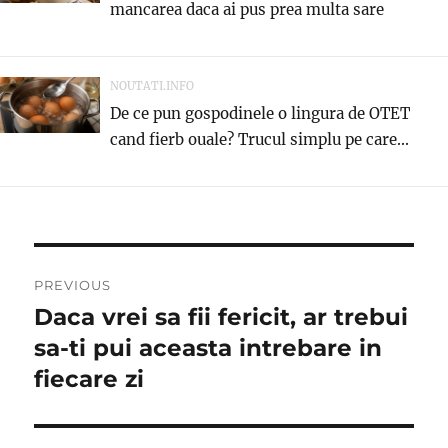
mancarea daca ai pus prea multa sare
NOUTATI.INFO
De ce pun gospodinele o lingura de OTET
cand fierb ouale? Trucul simplu pe care...
Navigare
PREVIOUS
în
Daca vrei sa fii fericit, ar trebui
Previous
post:
sa-ti pui aceasta intrebare in
articole
fiecare zi