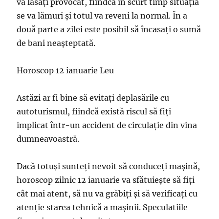
va lăsați provocat, fiindcă în scurt timp situația
se va lămuri și totul va reveni la normal. În a
două parte a zilei este posibil să încasați o sumă
de bani neașteptată.
Horoscop 12 ianuarie Leu
Astăzi ar fi bine să evitați deplasările cu
autoturismul, fiindcă există riscul să fiți
implicat într-un accident de circulație din vina
dumneavoastră.
Dacă totuși sunteți nevoit să conduceți mașină,
horoscop zilnic 12 ianuarie va sfătuiește să fiți
cât mai atent, să nu va grăbiți și să verificați cu
atenție starea tehnică a mașinii. Speculatiile