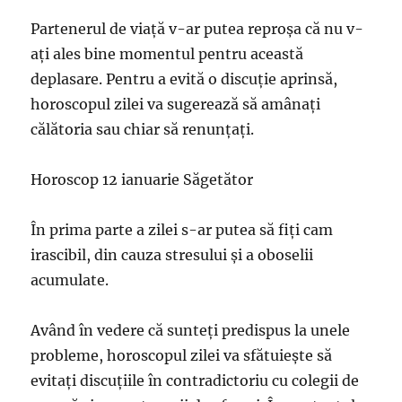
Partenerul de viață v-ar putea reproșa că nu v-
ați ales bine momentul pentru această
deplasare. Pentru a evită o discuție aprinsă,
horoscopul zilei va sugerează să amânați
călătoria sau chiar să renunțați.
Horoscop 12 ianuarie Săgetător
În prima parte a zilei s-ar putea să fiți cam
irascibil, din cauza stresului și a oboselii
acumulate.
Având în vedere că sunteți predispus la unele
probleme, horoscopul zilei va sfătuiește să
evitați discuțiile în contradictoriu cu colegii de