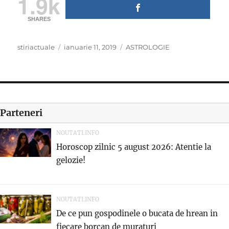
1.9k
SHARES
Author
Posted
Categories
stiriactuale
ianuarie 11, 2019
ASTROLOGIE
on
Parteneri
NOUTATI.INFO
Horoscop zilnic 5 august 2026: Atentie la
gelozie!
NOUTATI.INFO
De ce pun gospodinele o bucata de hrean in
fiecare borcan de muraturi