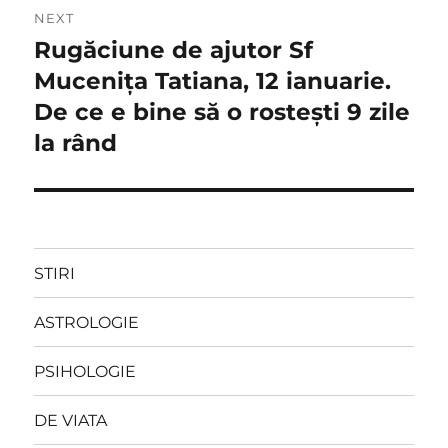
NEXT
Rugăciune de ajutor Sf
Next
post:
Mucenița Tatiana, 12 ianuarie.
De ce e bine să o rostești 9 zile
la rând
STIRI
ASTROLOGIE
PSIHOLOGIE
DE VIATA