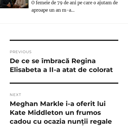
O femeie de 79 de ani pe care o ajutam de
aproape un an m-a...
Navigare
PREVIOUS
în
De ce se îmbracă Regina
Previous
post:
Elisabeta a II-a atat de colorat
articole
NEXT
Meghan Markle i-a oferit lui
Next
post:
Kate Middleton un frumos
cadou cu ocazia nunții regale