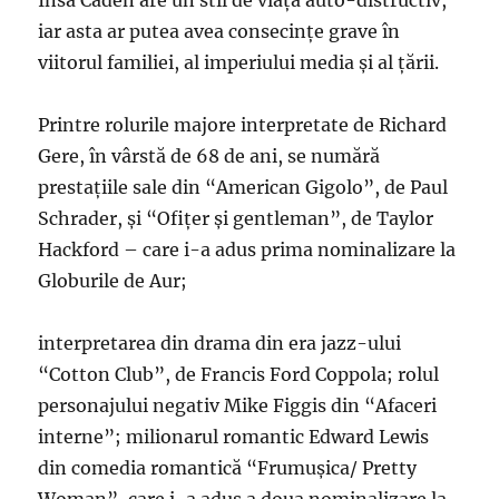
Însă Caden are un stil de viaţă auto-distructiv,
iar asta ar putea avea consecinţe grave în
viitorul familiei, al imperiului media şi al ţării.
Printre rolurile majore interpretate de Richard
Gere, în vârstă de 68 de ani, se numără
prestaţiile sale din “American Gigolo”, de Paul
Schrader, şi “Ofiţer şi gentleman”, de Taylor
Hackford – care i-a adus prima nominalizare la
Globurile de Aur;
interpretarea din drama din era jazz-ului
“Cotton Club”, de Francis Ford Coppola; rolul
personajului negativ Mike Figgis din “Afaceri
interne”; milionarul romantic Edward Lewis
din comedia romantică “Frumuşica/ Pretty