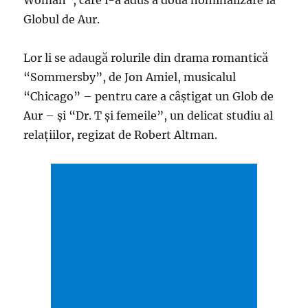
Woman”, care i-a adus a doua nominalizare la
Globul de Aur.
Lor li se adaugă rolurile din drama romantică
“Sommersby”, de Jon Amiel, musicalul
“Chicago” – pentru care a câştigat un Glob de
Aur – şi “Dr. T şi femeile”, un delicat studiu al
relaţiilor, regizat de Robert Altman.