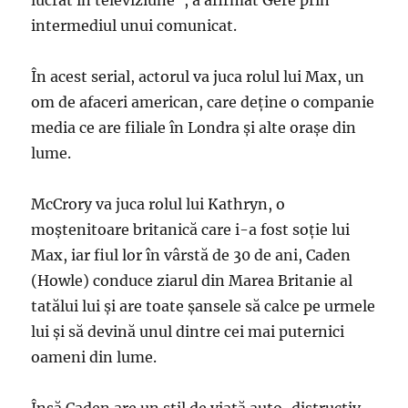
lucrat în televiziune”, a afirmat Gere prin
intermediul unui comunicat.
În acest serial, actorul va juca rolul lui Max, un
om de afaceri american, care deţine o companie
media ce are filiale în Londra şi alte oraşe din
lume.
McCrory va juca rolul lui Kathryn, o
moştenitoare britanică care i-a fost soţie lui
Max, iar fiul lor în vârstă de 30 de ani, Caden
(Howle) conduce ziarul din Marea Britanie al
tatălui lui şi are toate şansele să calce pe urmele
lui şi să devină unul dintre cei mai puternici
oameni din lume.