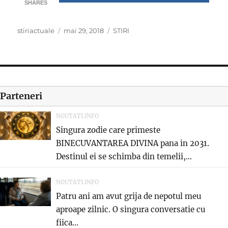
SHARES
Author
Posted
Categories
stiriactuale
mai 29, 2018
STIRI
on
Parteneri
NOUTATI.INFO
Singura zodie care primeste
BINECUVANTAREA DIVINA pana in 2031.
Destinul ei se schimba din temelii,...
NOUTATI.INFO
Patru ani am avut grija de nepotul meu
aproape zilnic. O singura conversatie cu
fiica...