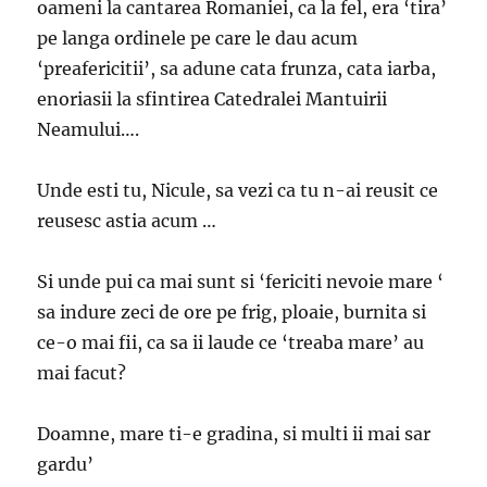
oameni la cantarea Romaniei, ca la fel, era ‘tira’
pe langa ordinele pe care le dau acum
‘preafericitii’, sa adune cata frunza, cata iarba,
enoriasii la sfintirea Catedralei Mantuirii
Neamului….
Unde esti tu, Nicule, sa vezi ca tu n-ai reusit ce
reusesc astia acum …
Si unde pui ca mai sunt si ‘fericiti nevoie mare ‘
sa indure zeci de ore pe frig, ploaie, burnita si
ce-o mai fii, ca sa ii laude ce ‘treaba mare’ au
mai facut?
Doamne, mare ti-e gradina, si multi ii mai sar
gardu’