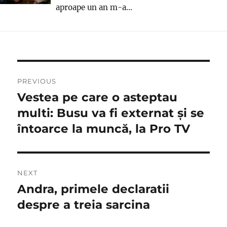
aproape un an m-a...
Navigare
PREVIOUS
în
Vestea pe care o asteptau
Previous
post:
multi: Busu va fi externat și se
articole
întoarce la muncă, la Pro TV
NEXT
Andra, primele declaratii
Next
post:
despre a treia sarcina