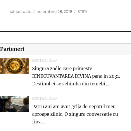
Author
Posted
Categories
stiriactuale
noiembrie 28, 2018
STIRI
on
Parteneri
NOUTATI.INFO
Singura zodie care primeste
BINECUVANTAREA DIVINA pana in 2031.
Destinul ei se schimba din temelii,...
NOUTATI.INFO
Patru ani am avut grija de nepotul meu
aproape zilnic. O singura conversatie cu
fiica...