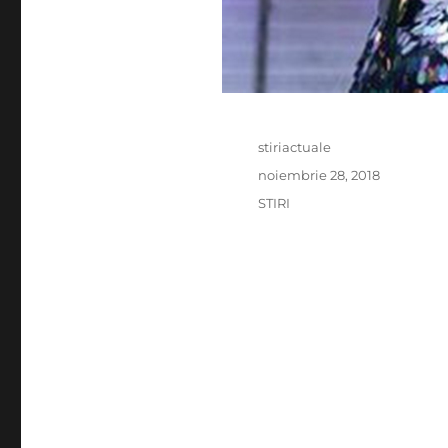
Author
stiriactuale
Posted
noiembrie 28, 2018
on
Categories
STIRI