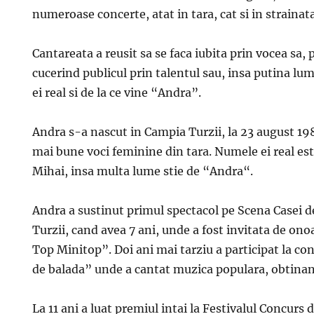
numeroase concerte, atat in tara, cat si in strainat
Cantareata a reusit sa se faca iubita prin vocea sa, 
cucerind publicul prin talentul sau, insa putina lu
ei real si de la ce vine “Andra”.
Andra s-a nascut in Campia Turzii, la 23 august 198
mai bune voci feminine din tara. Numele ei real es
Mihai, insa multa lume stie de “Andra“.
Andra a sustinut primul spectacol pe Scena Casei 
Turzii, cand avea 7 ani, unde a fost invitata de ono
Top Minitop”. Doi ani mai tarziu a participat la con
de balada” unde a cantat muzica populara, obtina
La 11 ani a luat premiul intai la Festivalul Concurs 