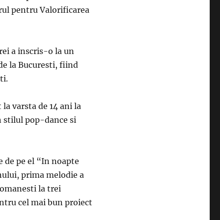
ul pentru Valorificarea
ei a inscris-o la un
e la Bucuresti, fiind
ti.
la varsta de 14 ani la
n stilul pop-dance si
 de pe el “In noapte
nului, prima melodie a
omanesti la trei
entru cel mai bun proiect