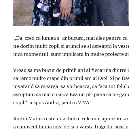
„Da, cred ca lumea s-ar bucura, mai ales pentru c
ne dorim multi copii si atunci se si asteapta la ves
inca momentul, sunt implicata in multe proiecte si
Vreau sa ma bucur de primii ani ai fiecaruia dintre c
sa ratez multe etape din primii ani ai Evei. Si pe 
invatand sa mearga, sa vorbeasca, sa faca tot felul 
asteptam sa mai creasca Eva un pic pana sa ne gandi
copil”, a spus Andra, pentru VIVA!
Andra Maruta este una dintre cele mai apreciate ar
a cunoscut faima inca de la o varsta frageda, susti