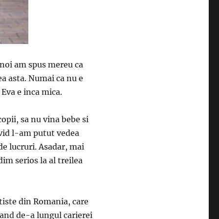
a noi am spus mereu ca
tea asta. Numai ca nu e
 Eva e inca mica.
opii, sa nu vina bebe si
David l-am putut vedea
de lucruri. Asadar, mai
m serios la al treilea
tiste din Romania, care
nand de-a lungul carierei