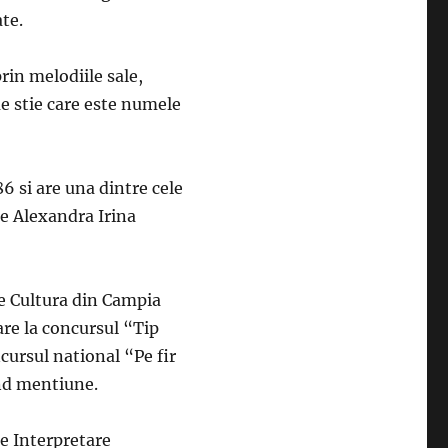
ate.
prin melodiile sale,
me stie care este numele
6 si are una dintre cele
te Alexandra Irina
de Cultura din Campia
are la concursul “Tip
cursul national “Pe fir
nd mentiune.
de Interpretare