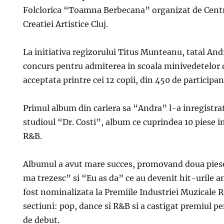
Folclorica “Toamna Berbecana” organizat de Centr
Creatiei Artistice Cluj.
La initiativa regizorului Titus Munteanu, tatal Andr
concurs pentru admiterea in scoala minivedetelor d
acceptata printre cei 12 copii, din 450 de participan
Primul album din cariera sa “Andra” l-a inregistrat 
studioul “Dr. Costi”, album ce cuprindea 10 piese i
R&B.
Albumul a avut mare succes, promovand doua piese
ma trezesc” si “Eu as da” ce au devenit hit-urile a
fost nominalizata la Premiile Industriei Muzicale R
sectiuni: pop, dance si R&B si a castigat premiul p
de debut.