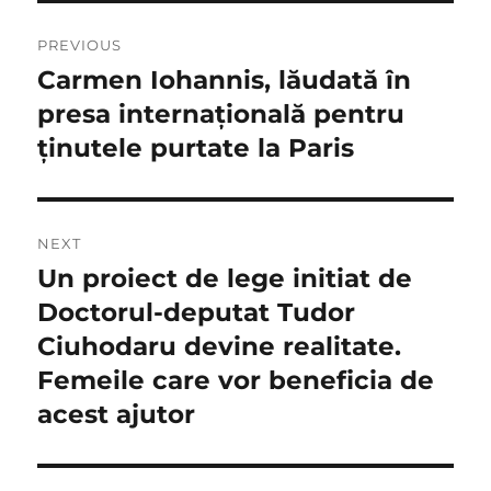
Navigare
PREVIOUS
în
Carmen Iohannis, lăudată în
Previous
post:
presa internațională pentru
articole
ținutele purtate la Paris
NEXT
Un proiect de lege initiat de
Next
post:
Doctorul-deputat Tudor
Ciuhodaru devine realitate.
Femeile care vor beneficia de
acest ajutor