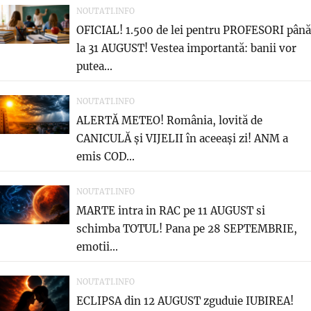
NOUTATI.INFO
OFICIAL! 1.500 de lei pentru PROFESORI până
la 31 AUGUST! Vestea importantă: banii vor
putea...
NOUTATI.INFO
ALERTĂ METEO! România, lovită de
CANICULĂ și VIJELII în aceeași zi! ANM a
emis COD...
NOUTATI.INFO
MARTE intra in RAC pe 11 AUGUST si
schimba TOTUL! Pana pe 28 SEPTEMBRIE,
emotii...
NOUTATI.INFO
ECLIPSA din 12 AUGUST zguduie IUBIREA!