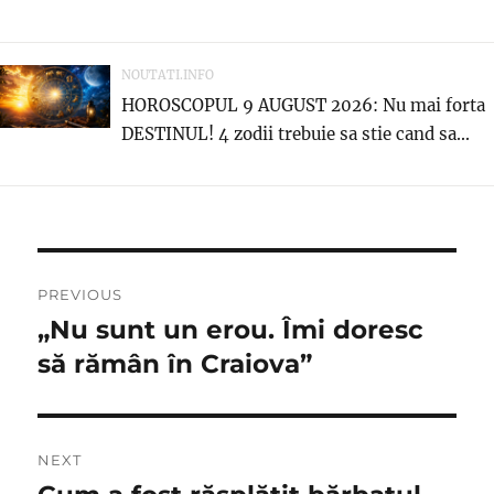
NOUTATI.INFO
HOROSCOPUL 9 AUGUST 2026: Nu mai forta
DESTINUL! 4 zodii trebuie sa stie cand sa...
Navigare
PREVIOUS
în
„Nu sunt un erou. Îmi doresc
Previous
post:
să rămân în Craiova”
articole
NEXT
Next