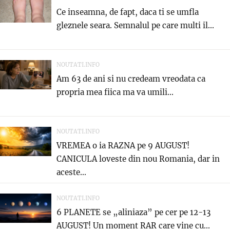
Ce inseamna, de fapt, daca ti se umfla
gleznele seara. Semnalul pe care multi il...
NOUTATI.INFO
Am 63 de ani si nu credeam vreodata ca
propria mea fiica ma va umili...
NOUTATI.INFO
VREMEA o ia RAZNA pe 9 AUGUST!
CANICULA loveste din nou Romania, dar in
aceste...
NOUTATI.INFO
6 PLANETE se „aliniaza” pe cer pe 12-13
AUGUST! Un moment RAR care vine cu...