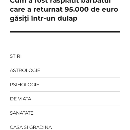
Cum a fost răsplătit bărbatul
post:
care a returnat 95.000 de euro
găsiți într-un dulap
STIRI
ASTROLOGIE
PSIHOLOGIE
DE VIATA
SANATATE
CASA SI GRADINA