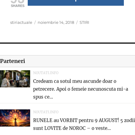
SHARES
Author
Posted
Categories
stiriactuale
noiembrie 14, 2018
STIRI
on
Parteneri
NOUTATI.INFO
Credeam ca sotul meu ascunde doar o
petrecere. Apoi o femeie necunoscuta mi-a
spus ce...
NOUTATI.INFO
RUNELE au VORBIT pentru 9 AUGUST! 5 zodii
sunt LOVITE de NOROC – o veste...