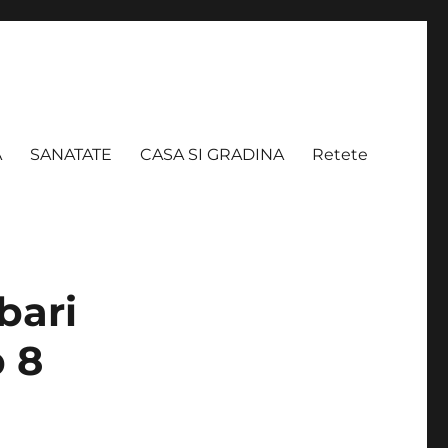
A
SANATATE
CASA SI GRADINA
Retete
bari
p 8