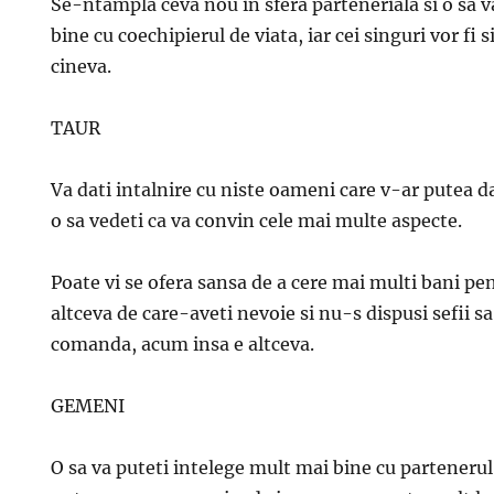
Se-ntampla ceva nou in sfera parteneriala si o sa 
bine cu coechipierul de viata, iar cei singuri vor fi si 
cineva.
TAUR
Va dati intalnire cu niste oameni care v-ar putea da
o sa vedeti ca va convin cele mai multe aspecte.
Poate vi se ofera sansa de a cere mai multi bani pe
altceva de care-aveti nevoie si nu-s dispusi sefii sa
comanda, acum insa e altceva.
GEMENI
O sa va puteti intelege mult mai bine cu parteneru