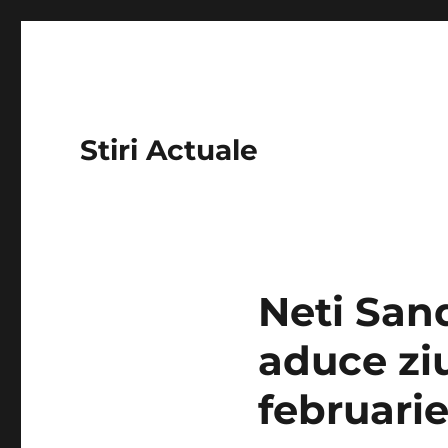
Stiri Actuale
Neti San
aduce zi
februari