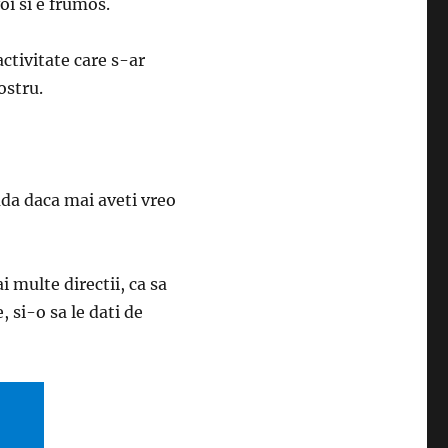
voi si e frumos.
ctivitate care s-ar
ostru.
vada daca mai aveti vreo
 multe directii, ca sa
, si-o sa le dati de