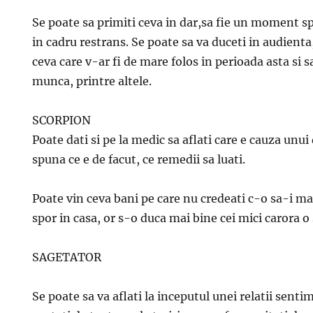
Se poate sa primiti ceva in dar,sa fie un moment spe
in cadru restrans. Se poate sa va duceti in audienta,
ceva care v-ar fi de mare folos in perioada asta si s
munca, printre altele.
SCORPION
Poate dati si pe la medic sa aflati care e cauza unui
spuna ce e de facut, ce remedii sa luati.
Poate vin ceva bani pe care nu credeati c-o sa-i mai 
spor in casa, or s-o duca mai bine cei mici carora o s
SAGETATOR
Se poate sa va aflati la inceputul unei relatii sentim