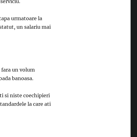
serviciu.
 etapa urmatoare la
statut, un salariu mai
si fara un volum
ioada banoasa.
i si niste coechipieri
 standardele la care ati