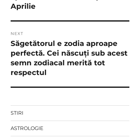
Aprilie
NEXT
Săgetătorul e zodia aproape
Next
post:
perfectă. Cei născuți sub acest
semn zodiacal merită tot
respectul
STIRI
ASTROLOGIE