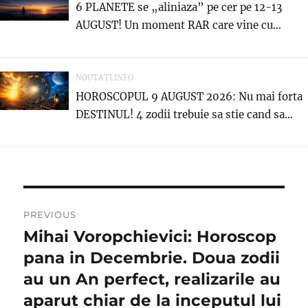
6 PLANETE se „aliniaza” pe cer pe 12-13
AUGUST! Un moment RAR care vine cu...
NOUTATI.INFO
HOROSCOPUL 9 AUGUST 2026: Nu mai forta
DESTINUL! 4 zodii trebuie sa stie cand sa...
Navigare
PREVIOUS
în
Mihai Voropchievici: Horoscop
Previous
post:
pana in Decembrie. Doua zodii
articole
au un An perfect, realizarile au
aparut chiar de la inceputul lui