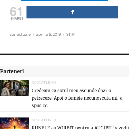
61
SHARES
Author
Posted
Categories
stiriactuale
aprilie 5, 2019
STIRI
on
Parteneri
NOUTATI.INFO
Credeam ca sotul meu ascunde doar o
petrecere. Apoi o femeie necunoscuta mi-a
spus ce...
NOUTATI.INFO
RUNELE au VORBIT pentru 9 AUGUST! 5 zodii