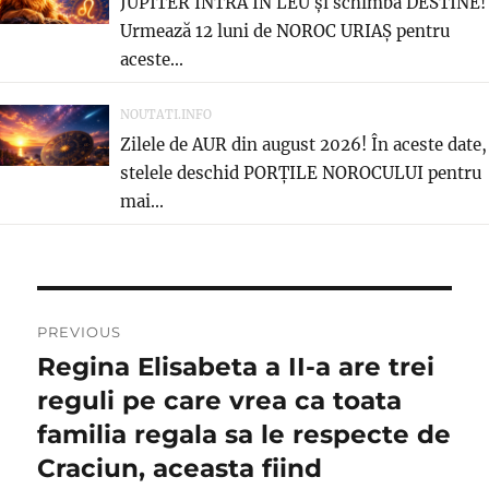
JUPITER INTRĂ ÎN LEU și schimbă DESTINE!
Urmează 12 luni de NOROC URIAȘ pentru
aceste...
NOUTATI.INFO
Zilele de AUR din august 2026! În aceste date,
stelele deschid PORȚILE NOROCULUI pentru
mai...
Navigare
PREVIOUS
în
Regina Elisabeta a II-a are trei
Previous
post:
reguli pe care vrea ca toata
articole
familia regala sa le respecte de
Craciun, aceasta fiind