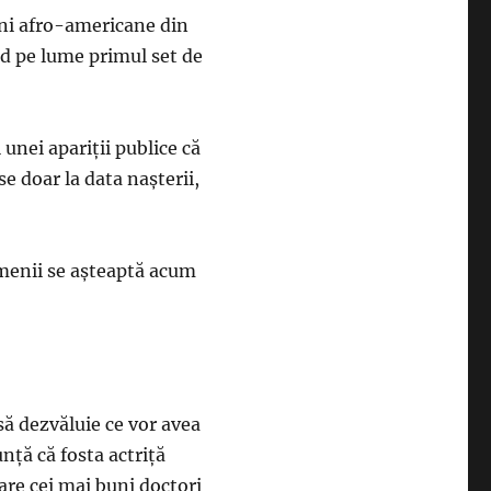
ini afro-americane din
ând pe lume primul set de
 unei apariții publice că
se doar la data nașterii,
amenii se așteaptă acum
 să dezvăluie ce vor avea
nță că fosta actriță
re cei mai buni doctori