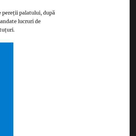
 pereții palatului, după
mandate lucruri de
tuțuri.