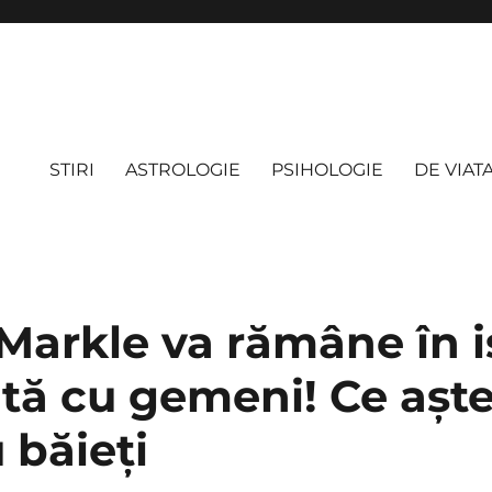
STIRI
ASTROLOGIE
PSIHOLOGIE
DE VIAT
arkle va rămâne în is
ată cu gemeni! Ce așt
u băieți