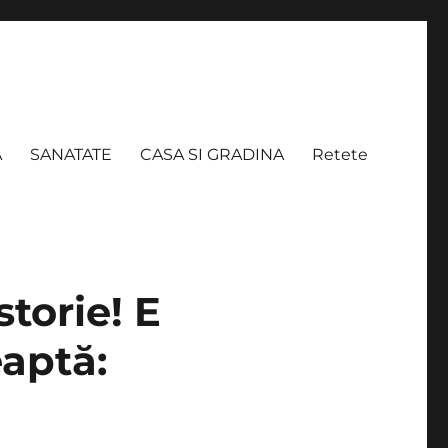
A
SANATATE
CASA SI GRADINA
Retete
torie! E
eaptă: