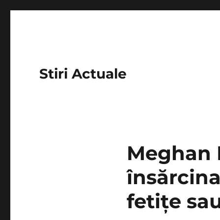
Stiri Actuale
Meghan M
însărcin
fetițe sa