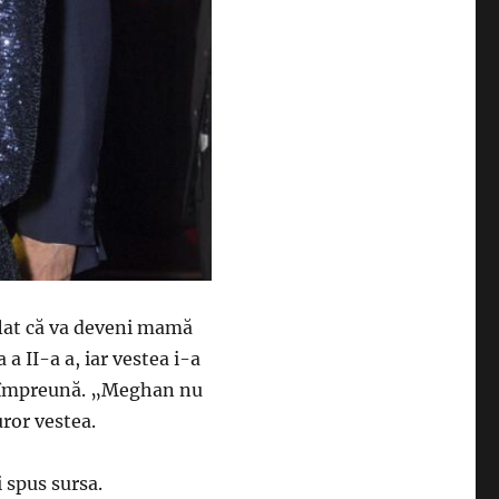
lat că va deveni mamă
a II-a a, iar vestea i-a
u împreună. „Meghan nu
ror vestea.
i spus sursa.