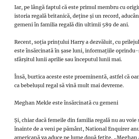
Iar, pe lângă faptul că este primul membru cu orig
istoria regală britanică, deține și un record, aduc
gemeni în familia regală din ultimii 589 de ani.
Recent, soția prințului Harry a dezvăluit, cu prilejul
este însărcinată în șase luni, informațiile oprindu-
sfârșitul lunii aprilie sau începutul lunii mai.
Însă, burtica aceste este proeminentă, astfel că o
ca bebelușul regal să vină mult mai devreme.
Meghan Mekle este însărcinată cu gemeni
Și, chiar dacă femeile din familia regală nu au voie
înainte de a veni pe pământ, National Enquirer anu
americană va aduce pe lume două fetițe. „Meghan a