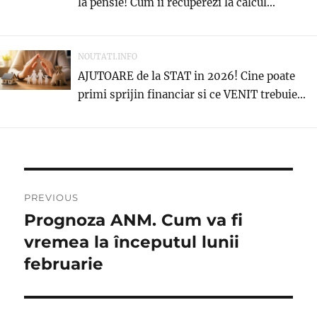
la pensie! Cum ii recuperezi la calcul...
NOUTATI.INFO
AJUTOARE de la STAT in 2026! Cine poate
primi sprijin financiar si ce VENIT trebuie...
Navigare
PREVIOUS
în
Prognoza ANM. Cum va fi
Previous
post:
vremea la începutul lunii
articole
februarie