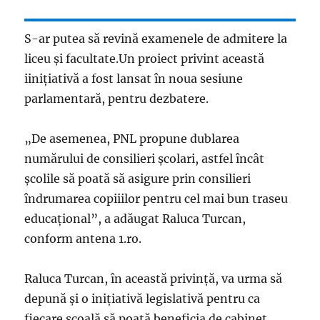
S-ar putea să revină examenele de admitere la
liceu și facultate.Un proiect privint această
iinițiativă a fost lansat în noua sesiune
parlamentară, pentru dezbatere.
„De asemenea, PNL propune dublarea
numărului de consilieri şcolari, astfel încât
şcolile să poată să asigure prin consilieri
îndrumarea copiiilor pentru cel mai bun traseu
educaţional”, a adăugat Raluca Turcan,
conform antena 1.ro.
Raluca Turcan, în această privință, va urma să
depună și o inițiativă legislativă pentru ca
fiecare școală să poată beneficia de cabinet