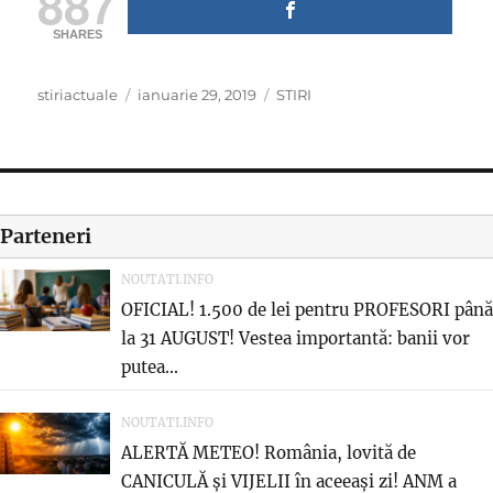
887
SHARES
Author
Posted
Categories
stiriactuale
ianuarie 29, 2019
STIRI
on
Parteneri
NOUTATI.INFO
OFICIAL! 1.500 de lei pentru PROFESORI până
la 31 AUGUST! Vestea importantă: banii vor
putea...
NOUTATI.INFO
ALERTĂ METEO! România, lovită de
CANICULĂ și VIJELII în aceeași zi! ANM a