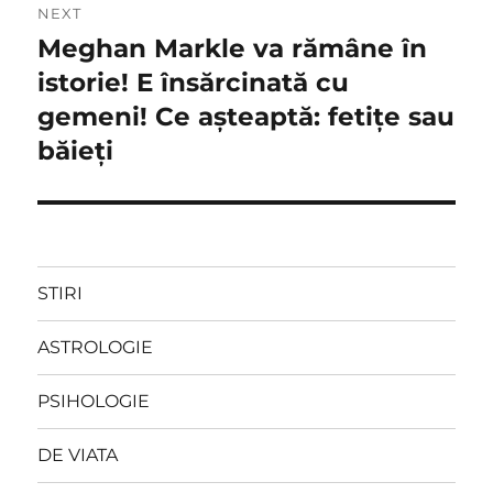
NEXT
Meghan Markle va rămâne în
Next
post:
istorie! E însărcinată cu
gemeni! Ce așteaptă: fetițe sau
băieți
STIRI
ASTROLOGIE
PSIHOLOGIE
DE VIATA