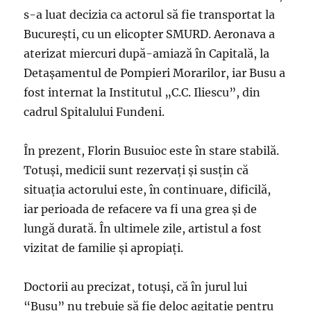
s-a luat decizia ca actorul să fie transportat la
București, cu un elicopter SMURD. Aeronava a
aterizat miercuri după-amiază în Capitală, la
Detașamentul de Pompieri Morarilor, iar Busu a
fost internat la Institutul „C.C. Iliescu”, din
cadrul Spitalului Fundeni.
În prezent, Florin Busuioc este în stare stabilă.
Totuși, medicii sunt rezervați și susțin că
situația actorului este, în continuare, dificilă,
iar perioada de refacere va fi una grea și de
lungă durată. În ultimele zile, artistul a fost
vizitat de familie și apropiați.
Doctorii au precizat, totuși, că în jurul lui
“Busu” nu trebuie să fie deloc agitație pentru