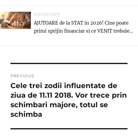
NOUTATI.INFO
AJUTOARE de la STAT in 2026! Cine poate
primi sprijin financiar si ce VENIT trebuie...
Navigare
PREVIOUS
în
Cele trei zodii influentate de
Previous
post:
ziua de 11.11 2018. Vor trece prin
articole
schimbari majore, totul se
schimba