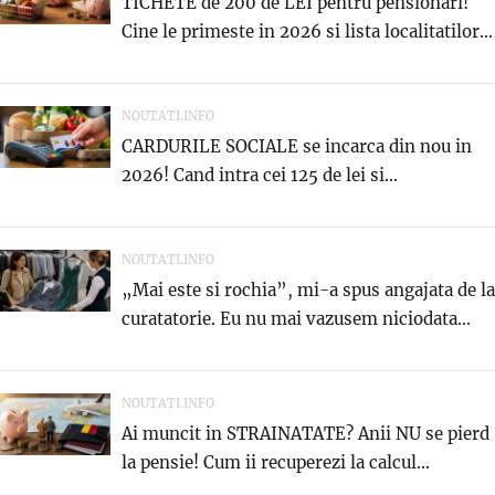
TICHETE de 200 de LEI pentru pensionari!
Cine le primeste in 2026 si lista localitatilor...
NOUTATI.INFO
CARDURILE SOCIALE se incarca din nou in
2026! Cand intra cei 125 de lei si...
NOUTATI.INFO
„Mai este si rochia”, mi-a spus angajata de la
curatatorie. Eu nu mai vazusem niciodata...
NOUTATI.INFO
Ai muncit in STRAINATATE? Anii NU se pierd
la pensie! Cum ii recuperezi la calcul...