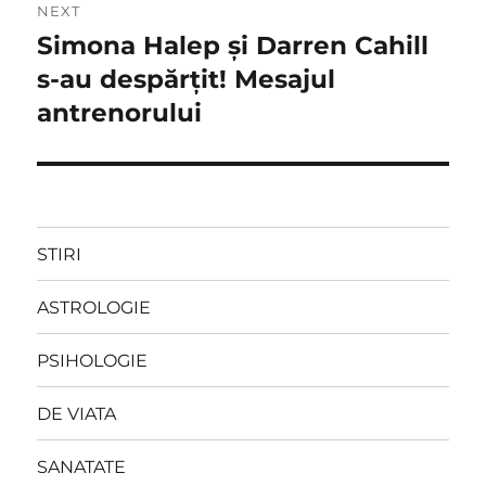
NEXT
Simona Halep şi Darren Cahill
Next
post:
s-au despărţit! Mesajul
antrenorului
STIRI
ASTROLOGIE
PSIHOLOGIE
DE VIATA
SANATATE