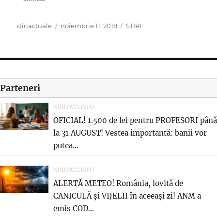
Author
Posted
Categories
stiriactuale
noiembrie 11, 2018
STIRI
on
Parteneri
NOUTATI.INFO
OFICIAL! 1.500 de lei pentru PROFESORI până
la 31 AUGUST! Vestea importantă: banii vor
putea...
NOUTATI.INFO
ALERTĂ METEO! România, lovită de
CANICULĂ și VIJELII în aceeași zi! ANM a
emis COD...