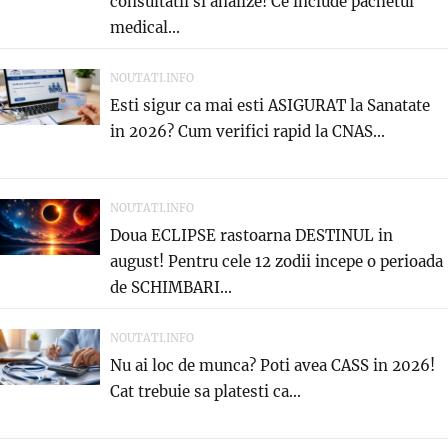
consultatii si analize! Ce include pachetul
medical...
NOUTATI.INFO
Esti sigur ca mai esti ASIGURAT la Sanatate
in 2026? Cum verifici rapid la CNAS...
NOUTATI.INFO
Doua ECLIPSE rastoarna DESTINUL in
august! Pentru cele 12 zodii incepe o perioada
de SCHIMBARI...
NOUTATI.INFO
Nu ai loc de munca? Poti avea CASS in 2026!
Cat trebuie sa platesti ca...