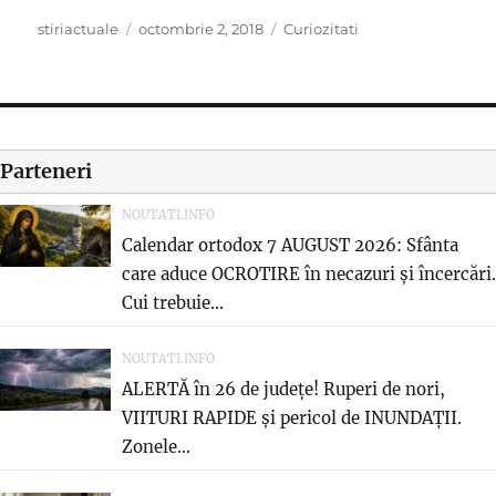
Author
Posted
Categories
stiriactuale
octombrie 2, 2018
Curiozitati
on
Parteneri
NOUTATI.INFO
Calendar ortodox 7 AUGUST 2026: Sfânta
care aduce OCROTIRE în necazuri și încercări.
Cui trebuie...
NOUTATI.INFO
ALERTĂ în 26 de județe! Ruperi de nori,
VIITURI RAPIDE și pericol de INUNDAȚII.
Zonele...