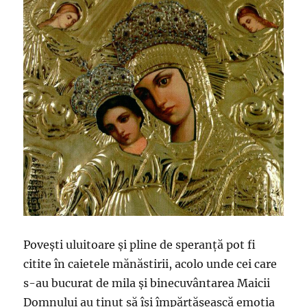
Povești uluitoare și pline de speranță pot fi
citite în caietele mănăstirii, acolo unde cei care
s-au bucurat de mila și binecuvântarea Maicii
Domnului au ținut să își împărtășească emoția