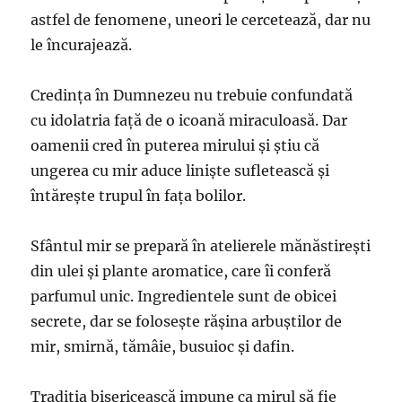
astfel de fenomene, uneori le cercetează, dar nu
le încurajează.
Credinţa în Dumnezeu nu trebuie confundată
cu idolatria faţă de o icoană miraculoasă. Dar
oamenii cred în puterea mirului și știu că
ungerea cu mir aduce liniște sufletească și
întărește trupul în fața bolilor.
Sfântul mir se prepară în atelierele mănăstirești
din ulei și plante aromatice, care îi conferă
parfumul unic. Ingredientele sunt de obicei
secrete, dar se folosește rășina arbuștilor de
mir, smirnă, tămâie, busuioc și dafin.
Tradiția bisericească impune ca mirul să fie