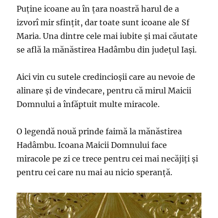
Puține icoane au în țara noastră harul de a
izvorî mir sfințit, dar toate sunt icoane ale Sf
Maria. Una dintre cele mai iubite și mai căutate
se află la mănăstirea Hadâmbu din județul Iași.
Aici vin cu sutele credincioșii care au nevoie de
alinare și de vindecare, pentru că mirul Maicii
Domnului a înfăptuit multe miracole.
O legendă nouă prinde faimă la mănăstirea
Hadâmbu. Icoana Maicii Domnului face
miracole pe zi ce trece pentru cei mai necăjiți și
pentru cei care nu mai au nicio speranță.