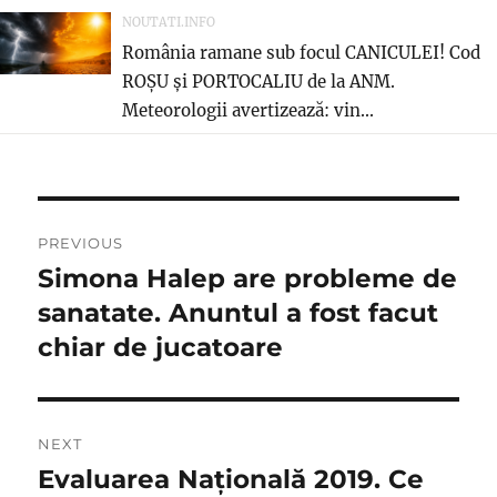
NOUTATI.INFO
România ramane sub focul CANICULEI! Cod
ROȘU și PORTOCALIU de la ANM.
Meteorologii avertizează: vin...
Navigare
PREVIOUS
în
Simona Halep are probleme de
Previous
post:
sanatate. Anuntul a fost facut
articole
chiar de jucatoare
NEXT
Evaluarea Națională 2019. Ce
Next