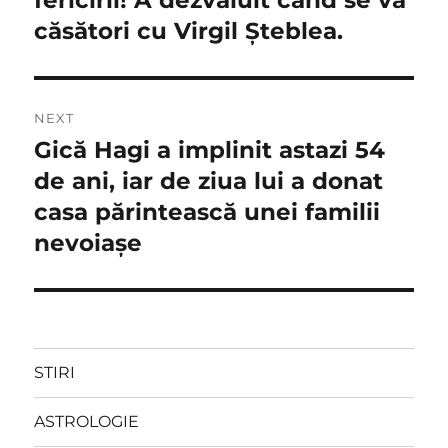
articole
căsători cu Virgil Şteblea.
NEXT
Gică Hagi a implinit astazi 54
Next
post:
de ani, iar de ziua lui a donat
casa părintească unei familii
nevoiaşe
STIRI
ASTROLOGIE