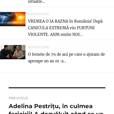
situatie…
NOUTATI.INFO
VREMEA O IA RAZNA în România! După
CANICULA EXTREMĂ vin FURTUNI
VIOLENTE. ANM emite NOI...
NOUTATI.INFO
O femeie de 79 de ani pe care o ajutam de
aproape un an m-a...
Navigare
PREVIOUS
în
Adelina Pestriţu, în culmea
Previous
post:
fericirii! A dezvăluit când se va