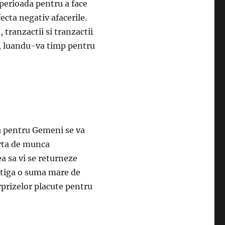
 perioada pentru a face
ecta negativ afacerile.
 tranzactii si tranzactii
da, luandu-va timp pentru
a pentru Gemeni se va
erta de munca
a sa vi se returneze
astiga o suma mare de
urprizelor placute pentru