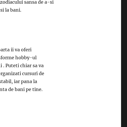
 zodiacului sansa de a-si
i la bani.
rta ii va oferi
nsforme hobby-ul
 . Puteti chiar sa va
organizati cursuri de
tabil, iar pana la
nta de bani pe tine.