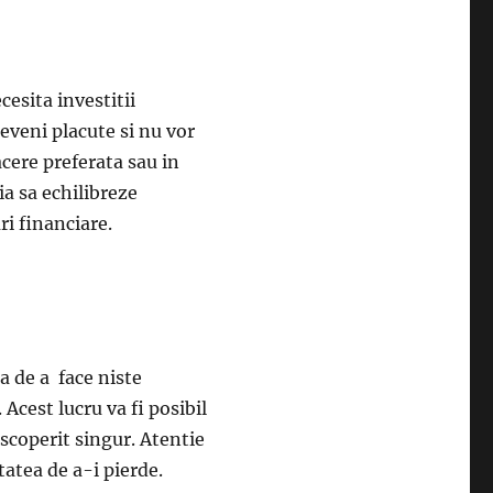
esita investitii
deveni placute si nu vor
cere preferata sau in
ia sa echilibreze
uri financiare.
ea de a face niste
 Acest lucru va fi posibil
escoperit singur. Atentie
tatea de a-i pierde.