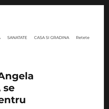
A
SANATATE
CASA SI GRADINA
Retete
 Angela
 se
entru