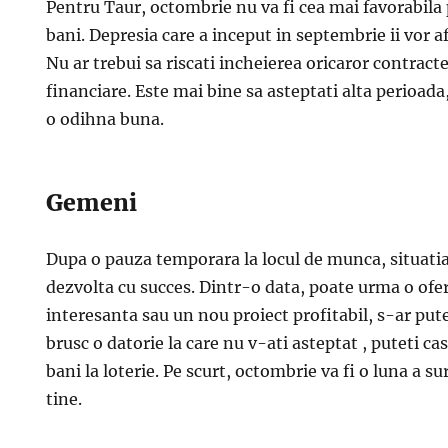
Pentru Taur, octombrie nu va fi cea mai favorabila
bani. Depresia care a inceput in septembrie ii vor af
Nu ar trebui sa riscati incheierea oricaror contracte,
financiare. Este mai bine sa asteptati alta perioa
o odihna buna.
Gemeni
Dupa o pauza temporara la locul de munca, situati
dezvolta cu succes. Dintr-o data, poate urma o of
interesanta sau un nou proiect profitabil, s-ar pute
brusc o datorie la care nu v-ati asteptat , puteti c
bani la loterie. Pe scurt, octombrie va fi o luna a s
tine.