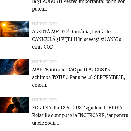
la 31 AUGUST! Vestea importantă: banii vor
putea...
NOUTATI.INFO
ALERTĂ METEO! România, lovită de
CANICULĂ și VIJELII în aceeași zi! ANM a
emis COD...
NOUTATI.INFO
MARTE intra in RAC pe 11 AUGUST si
schimba TOTUL! Pana pe 28 SEPTEMBRIE,
emotii...
NOUTATI.INFO
ECLIPSA din 12 AUGUST zguduie IUBIREA!
Relatiile sunt puse la INCERCARE, iar pentru
unele zodii...