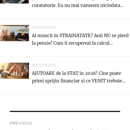
curatatorie. Eu nu mai vazusem niciodata...
NOUTATI.INFO
Ai muncit in STRAINATATE? Anii NU se pierd
la pensie! Cum ii recuperezi la calcul...
NOUTATI.INFO
AJUTOARE de la STAT in 2026! Cine poate
primi sprijin financiar si ce VENIT trebuie...
Navigare
PREVIOUS
în