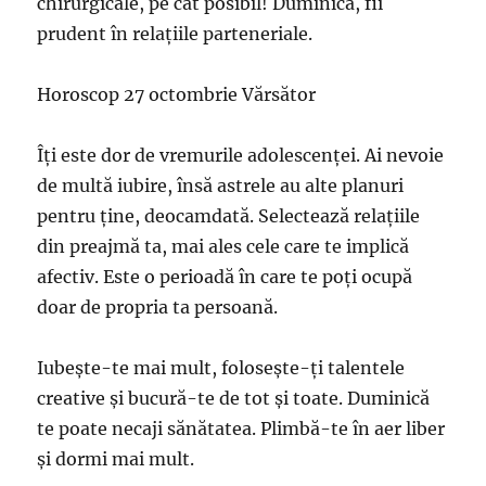
chirurgicale, pe cât posibil! Duminică, fii
prudent în relațiile parteneriale.
Horoscop 27 octombrie Vărsător
Îți este dor de vremurile adolescenței. Ai nevoie
de multă iubire, însă astrele au alte planuri
pentru ține, deocamdată. Selectează relațiile
din preajmă ta, mai ales cele care te implică
afectiv. Este o perioadă în care te poți ocupă
doar de propria ta persoană.
Iubește-te mai mult, folosește-ți talentele
creative și bucură-te de tot și toate. Duminică
te poate necaji sănătatea. Plimbă-te în aer liber
și dormi mai mult.