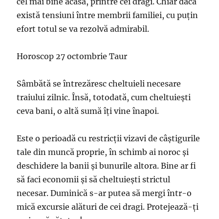
cel mai bine acasă, printre cei dragi. Chiar dacă
există tensiuni între membrii familiei, cu puțin
efort totul se va rezolvă admirabil.
Horoscop 27 octombrie Taur
Sâmbătă se întrezăresc cheltuieli necesare
traiului zilnic. Însă, totodată, cum cheltuiești
ceva bani, o altă sumă îți vine înapoi.
Este o perioadă cu restricții vizavi de câștigurile
tale din muncă proprie, în schimb ai noroc și
deschidere la banii și bunurile altora. Bine ar fi
să faci economii și să cheltuiești strictul
necesar. Duminică s-ar putea să mergi într-o
mică excursie alături de cei dragi. Protejează-ți