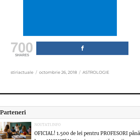
700
SHARES
Author
Posted
Categories
stiriactuale
octombrie 26, 2018
ASTROLOGIE
on
Parteneri
NOUTATI.INFO
OFICIAL! 1.500 de lei pentru PROFESORI până