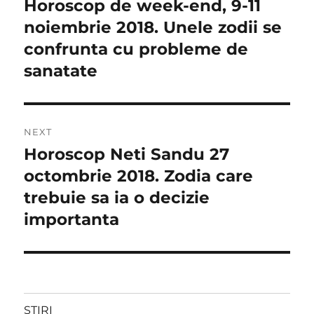
Horoscop de week-end, 9-11
Previous
post:
noiembrie 2018. Unele zodii se
articole
confrunta cu probleme de
sanatate
NEXT
Horoscop Neti Sandu 27
Next
post:
octombrie 2018. Zodia care
trebuie sa ia o decizie
importanta
STIRI