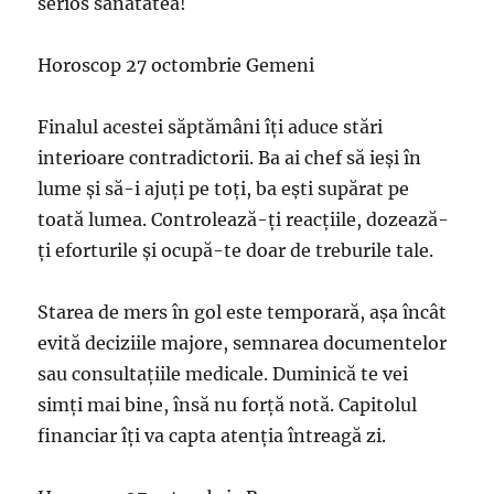
serios sănătatea!
Horoscop 27 octombrie Gemeni
Finalul acestei săptămâni îți aduce stări
interioare contradictorii. Ba ai chef să ieși în
lume și să-i ajuți pe toți, ba ești supărat pe
toată lumea. Controlează-ți reacțiile, dozează-
ți eforturile și ocupă-te doar de treburile tale.
Starea de mers în gol este temporară, așa încât
evită deciziile majore, semnarea documentelor
sau consultațiile medicale. Duminică te vei
simți mai bine, însă nu forță notă. Capitolul
financiar îți va capta atenția întreagă zi.