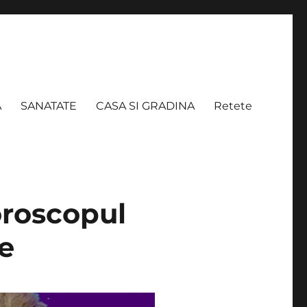
A
SANATATE
CASA SI GRADINA
Retete
oroscopul
le