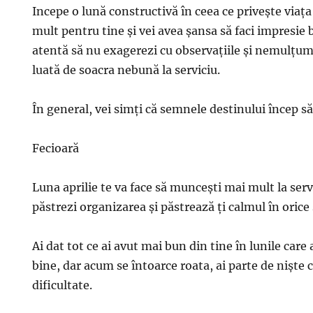
Incepe o lună constructivă în ceea ce priveşte viaţ
mult pentru tine şi vei avea şansa să faci impresie b
atentă să nu exagerezi cu observaţiile şi nemulţumir
luată de soacra nebună la serviciu.
În general, vei simţi că semnele destinului încep să
Fecioară
Luna aprilie te va face să munceşti mai mult la servi
păstrezi organizarea şi păstrează ţi calmul în orice 
Ai dat tot ce ai avut mai bun din tine în lunile care
bine, dar acum se întoarce roata, ai parte de nişte 
dificultate.