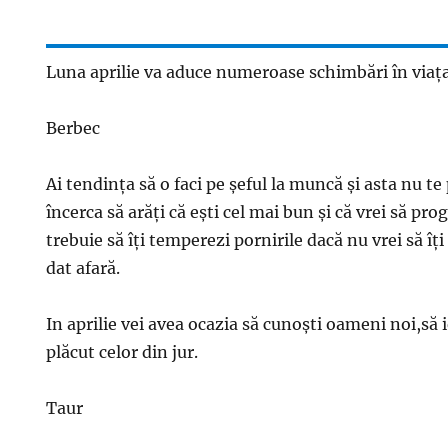
Luna aprilie va aduce numeroase schimbări în viaţa
Berbec
Ai tendinţa să o faci pe şeful la muncă şi asta nu te 
încerca să arăţi că eşti cel mai bun şi că vrei să pro
trebuie să îţi temperezi pornirile dacă nu vrei să îţi
dat afară.
In aprilie vei avea ocazia să cunoşti oameni noi,să ie
plăcut celor din jur.
Taur