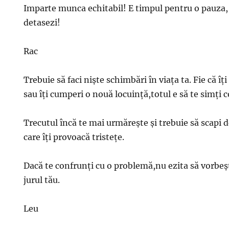
Imparte munca echitabil! E timpul pentru o pauza, f
detasezi!
Rac
Trebuie să faci nişte schimbări în viaţa ta. Fie că î
sau îţi cumperi o nouă locuinţă,totul e să te simţi c
Trecutul încă te mai urmăreşte şi trebuie să scapi d
care îţi provoacă tristeţe.
Dacă te confrunţi cu o problemă,nu ezita să vorbeşti
jurul tău.
Leu