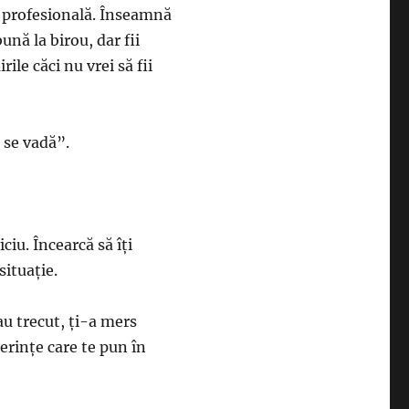
a profesională. Înseamnă
ună la birou, dar fii
ile căci nu vrei să fii
 se vadă”.
ciu. Încearcă să îţi
situaţie.
 au trecut, ţi-a mers
cerinţe care te pun în