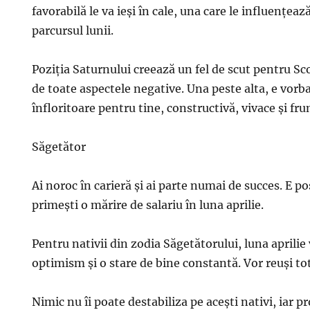
favorabilă le va ieşi în cale, una care le influenţează
parcursul lunii.
Poziţia Saturnului creează un fel de scut pentru Sco
de toate aspectele negative. Una peste alta, e vorb
înfloritoare pentru tine, constructivă, vivace şi fr
Săgetător
Ai noroc în carieră şi ai parte numai de succes. E po
primeşti o mărire de salariu în luna aprilie.
Pentru nativii din zodia Săgetătorului, luna aprilie 
optimism şi o stare de bine constantă. Vor reuşi to
Nimic nu îi poate destabiliza pe aceşti nativi, iar p