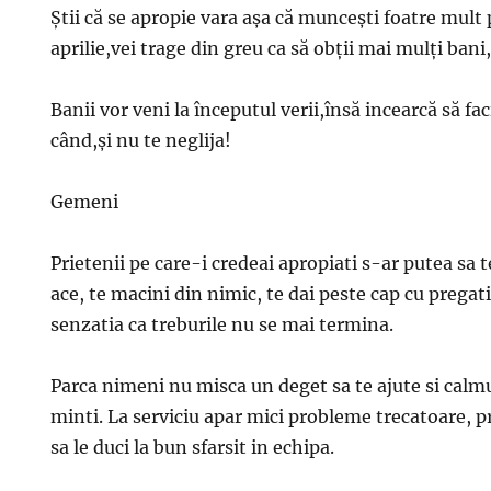
Ştii că se apropie vara aşa că munceşti foatre mult p
aprilie,vei trage din greu ca să obţii mai mulţi bani,
Banii vor veni la începutul verii,însă incearcă să fa
când,şi nu te neglija!
Gemeni
Prietenii pe care-i credeai apropiati s-ar putea sa te
ace, te macini din nimic, te dai peste cap cu pregati
senzatia ca treburile nu se mai termina.
Parca nimeni nu misca un deget sa te ajute si calmu
minti. La serviciu apar mici probleme trecatoare, p
sa le duci la bun sfarsit in echipa.