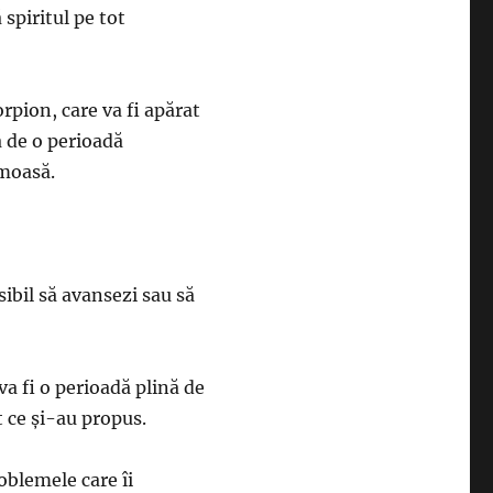
 spiritul pe tot
rpion, care va fi apărat
a de o perioadă
umoasă.
sibil să avansezi sau să
va fi o perioadă plină de
t ce şi-au propus.
roblemele care îi