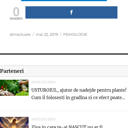
0
SHARES
Author
Posted
Categories
stiriactuale
mai 22, 2019
PSIHOLOGIE
on
Parteneri
NOUTATI.INFO
USTUROIUL, ajutor de nadejde pentru plante!
Cum il folosesti in gradina si ce efect poate...
NOUTATI.INFO
Ziua in care te-ai NASCUT nu ar fi