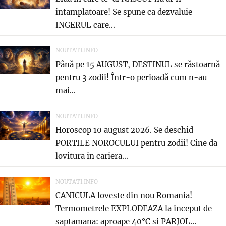
intamplatoare! Se spune ca dezvaluie
INGERUL care...
NOUTATI.INFO
Până pe 15 AUGUST, DESTINUL se răstoarnă
pentru 3 zodii! Într-o perioadă cum n-au
mai...
NOUTATI.INFO
Horoscop 10 august 2026. Se deschid
PORTILE NOROCULUI pentru zodii! Cine da
lovitura in cariera...
NOUTATI.INFO
CANICULA loveste din nou Romania!
Termometrele EXPLODEAZA la inceput de
saptamana: aproape 40°C si PARJOL...