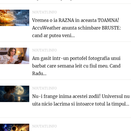
NOUTATI.INFO
Vremea o ia RAZNA in aceasta TOAMNA!
AccuWeather anunta schimbare BRUSTE:
cand ar putea veni...
NOUTATI.INFO
Am gasit intr-un portofel fotografia unui
barbat care semana leit cu fiul meu. Cand
Radu...
NOUTATI.INFO
Nu-i frange inima acestei zodii! Universul nu
uita nicio lacrima si intoarce totul la timpul...
NOUTATI.INFO