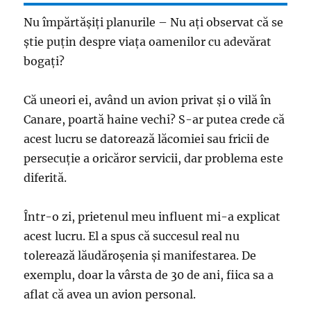
Nu împărtășiți planurile – Nu ați observat că se
știe puțin despre viața oamenilor cu adevărat
bogați?
Că uneori ei, având un avion privat și o vilă în
Canare, poartă haine vechi? S-ar putea crede că
acest lucru se datorează lăcomiei sau fricii de
persecuție a oricăror servicii, dar problema este
diferită.
Într-o zi, prietenul meu influent mi-a explicat
acest lucru. El a spus că succesul real nu
tolerează lăudăroșenia și manifestarea. De
exemplu, doar la vârsta de 30 de ani, fiica sa a
aflat că avea un avion personal.