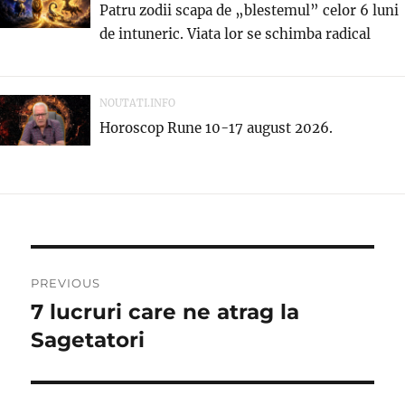
Patru zodii scapa de „blestemul” celor 6 luni
de intuneric. Viata lor se schimba radical
NOUTATI.INFO
Horoscop Rune 10-17 august 2026.
Navigare
PREVIOUS
în
7 lucruri care ne atrag la
Previous
post:
Sagetatori
articole