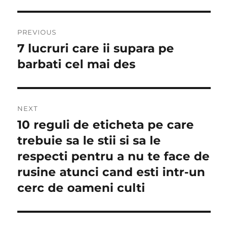
Navigare
PREVIOUS
în
7 lucruri care ii supara pe
Previous
post:
barbati cel mai des
articole
NEXT
10 reguli de eticheta pe care
Next
post:
trebuie sa le stii si sa le
respecti pentru a nu te face de
rusine atunci cand esti intr-un
cerc de oameni culti