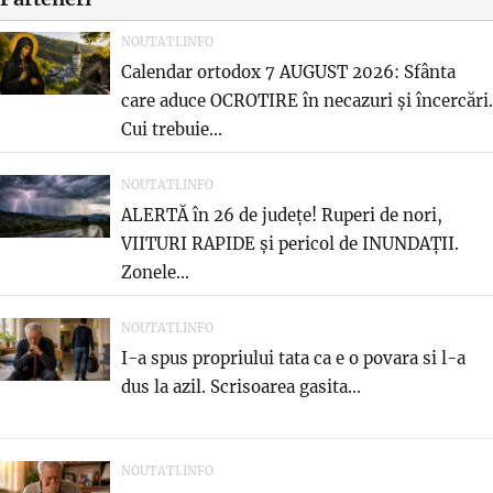
NOUTATI.INFO
Calendar ortodox 7 AUGUST 2026: Sfânta
care aduce OCROTIRE în necazuri și încercări.
Cui trebuie...
NOUTATI.INFO
ALERTĂ în 26 de județe! Ruperi de nori,
VIITURI RAPIDE și pericol de INUNDAȚII.
Zonele...
NOUTATI.INFO
I-a spus propriului tata ca e o povara si l-a
dus la azil. Scrisoarea gasita...
NOUTATI.INFO