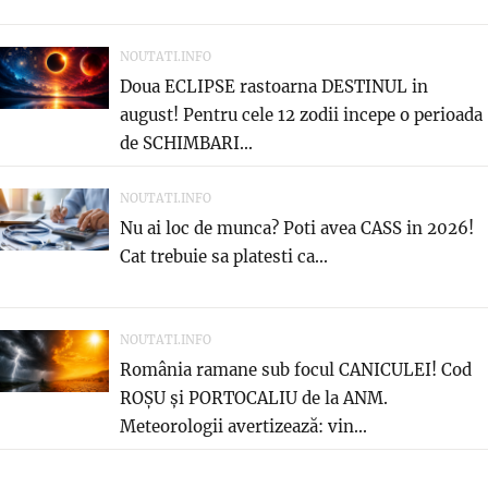
NOUTATI.INFO
Doua ECLIPSE rastoarna DESTINUL in
august! Pentru cele 12 zodii incepe o perioada
de SCHIMBARI...
NOUTATI.INFO
Nu ai loc de munca? Poti avea CASS in 2026!
Cat trebuie sa platesti ca...
NOUTATI.INFO
România ramane sub focul CANICULEI! Cod
ROȘU și PORTOCALIU de la ANM.
Meteorologii avertizează: vin...