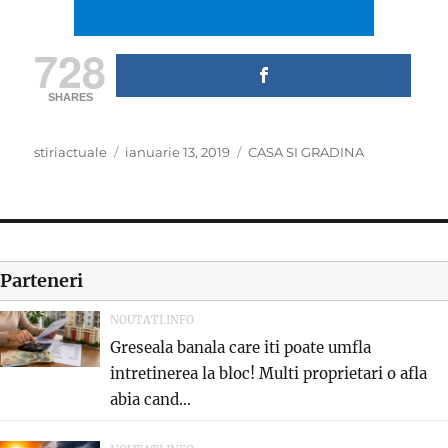
728
SHARES
Author
Posted
Categories
stiriactuale
ianuarie 13, 2019
CASA SI GRADINA
on
Parteneri
NOUTATI.INFO
Greseala banala care iti poate umfla
intretinerea la bloc! Multi proprietari o afla
abia cand...