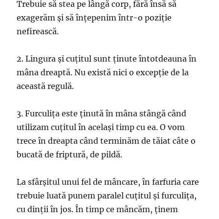
Trebuie să stea pe lângă corp, fără însă să
exagerăm şi să înţepenim într-o poziţie
nefirească.
2. Lingura şi cuţitul sunt ţinute întotdeauna în
mâna dreaptă. Nu există nici o excepţie de la
această regulă.
3. Furculiţa este ţinută în mâna stângă când
utilizam cuţitul în acelaşi timp cu ea. O vom
trece în dreapta când terminăm de tăiat câte o
bucată de friptură, de pildă.
La sfârşitul unui fel de mâncare, în farfuria care
trebuie luată punem paralel cuţitul şi furculiţa,
cu dinţii în jos. În timp ce mâncăm, ţinem