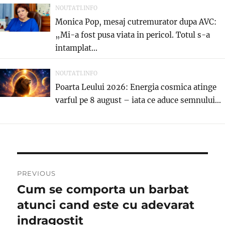
NOUTATI.INFO
Monica Pop, mesaj cutremurator dupa AVC:
„Mi-a fost pusa viata in pericol. Totul s-a
intamplat...
NOUTATI.INFO
Poarta Leului 2026: Energia cosmica atinge
varful pe 8 august – iata ce aduce semnului...
Navigare
PREVIOUS
în
Cum se comporta un barbat
Previous
post:
atunci cand este cu adevarat
articole
indragostit