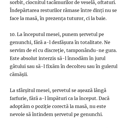
sorbit, ciocnitul tacâmurilor de veselă, oftaturi.
Îndepărtarea resturilor rămase între dinţi nu se
face la masă, în prezenţa tuturor, ci la baie.
10. La începutul mesei, punem şervetul pe
genunchi, fără a-l desfăşura în totalitate. Ne
servim de el cu discreţie, tamponându-ne gura.
Este absolut interzis să-l înnodăm în jurul
gâtului sau să-l fixăm în decolteu sau în gulerul
cămăşii.
La sfârşitul mesei, şervetul se aşează lângă
farfurie, fără a-l împături ca la început. Dacă
adoptăm o poziţie corectă la masă, nu este
nevoie să întindem şervetul pe genunchi.