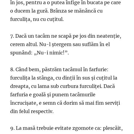
în jos, pentru a o putea înfige în bucata pe care
o ducem la gură. Brânza se mănâncă cu
furculiţa, nu cu cuţitul.
7. Dacă un tacâm ne scapă pe jos din neatenţie,
cerem altul. Nu-l ştergem sau suflăm în el
spunând: „Nu-i nimic!”.
8. Când bem, păstrăm tacâmul în farfurie:
furculiţa la stânga, cu dinţii în sus şi cuţitul la
dreapta, cu lama sub curbura furculiţei. Dacă
farfuria e goală şi punem tacâmurile
încrucişate, e semn că dorim să mai fim serviţi
din felul respectiv.
9. La masă trebuie evitate zgomote ca: plescăit,