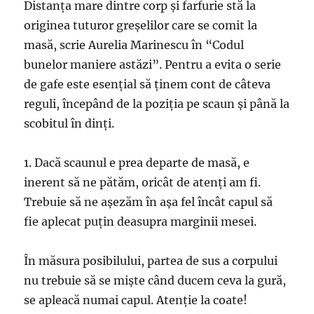
Distanţa mare dintre corp şi farfurie stă la
originea tuturor greşelilor care se comit la
masă, scrie Aurelia Marinescu în “Codul
bunelor maniere astăzi”. Pentru a evita o serie
de gafe este esenţial să ţinem cont de câteva
reguli, începând de la poziţia pe scaun şi până la
scobitul în dinţi.
1. Dacă scaunul e prea departe de masă, e
inerent să ne pătăm, oricât de atenţi am fi.
Trebuie să ne aşezăm în aşa fel încât capul să
fie aplecat puţin deasupra marginii mesei.
În măsura posibilului, partea de sus a corpului
nu trebuie să se mişte când ducem ceva la gură,
se apleacă numai capul. Atenţie la coate!