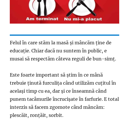
Felul în care stăm la masă şi mâncăm ţine de
educaţie. Chiar dacă nu suntem în public, e
musai să respectăm câteva reguli de bun-simţ.
Este foarte important să ştim în ce mână
trebuie ţinută furculiţa când utilizăm cuţitul în
acelaşi timp cu ea, dar şi ce înseamnă când
punem tacâmurile încrucişate în farfurie. E total
interzis să facem zgomote când mâncăm:
plescăit, ronţăit, sorbit.