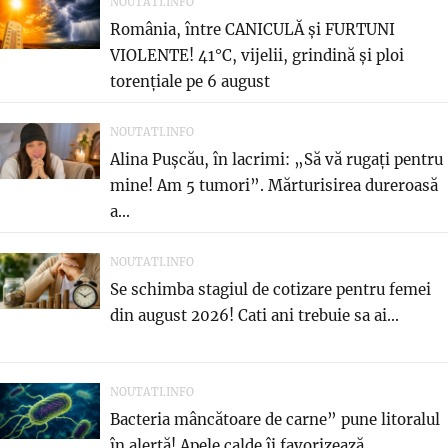
NOUTATI.INFO
România, între CANICULĂ și FURTUNI
VIOLENTE! 41°C, vijelii, grindină și ploi
torențiale pe 6 august
NOUTATI.INFO
Alina Pușcău, în lacrimi: „Să vă rugați pentru
mine! Am 5 tumori”. Mărturisirea dureroasă
a...
NOUTATI.INFO
Se schimba stagiul de cotizare pentru femei
din august 2026! Cati ani trebuie sa ai...
NOUTATI.INFO
Bacteria mâncătoare de carne” pune litoralul
în alertă! Apele calde îi favorizează