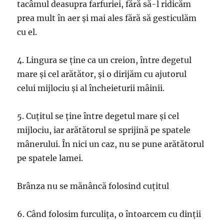
tacâmul deasupra farfuriei, fără să-l ridicăm
prea mult în aer şi mai ales fără să gesticulăm
cu el.
4. Lingura se ţine ca un creion, între degetul
mare şi cel arătător, şi o dirijăm cu ajutorul
celui mijlociu şi al încheieturii mâinii.
5. Cuţitul se ţine între degetul mare şi cel
mijlociu, iar arătătorul se sprijină pe spatele
mânerului. În nici un caz, nu se pune arătătorul
pe spatele lamei.
Brânza nu se mănâncă folosind cuţitul
6. Când folosim furculiţa, o întoarcem cu dinţii