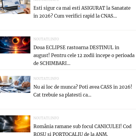
Esti sigur ca mai esti ASIGURAT la Sanatate
in 2026? Cum verifici rapid la CNAS...
NOUTATI.INFO
Doua ECLIPSE rastoarna DESTINUL in
august! Pentru cele 12 zodii incepe o perioada
de SCHIMBARI...
NOUTATI.INFO
Nu ai loc de munca? Poti avea CASS in 2026!
Cat trebuie sa platesti ca...
NOUTATI.INFO
România ramane sub focul CANICULEI! Cod
ROȘU și PORTOCALIU de la ANM.