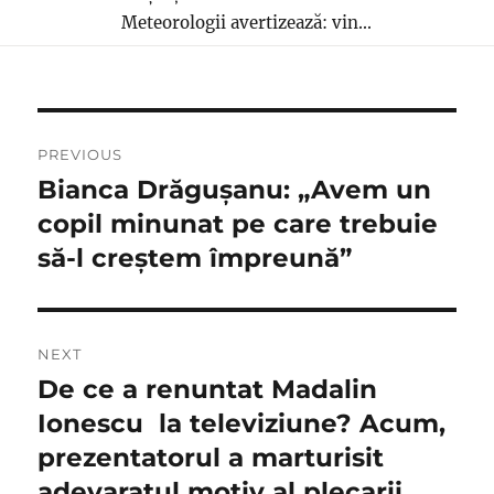
Meteorologii avertizează: vin...
Navigare
PREVIOUS
în
Bianca Drăgușanu: „Avem un
Previous
post:
copil minunat pe care trebuie
articole
să-l creștem împreună”
NEXT
De ce a renuntat Madalin
Next
post:
Ionescu la televiziune? Acum,
prezentatorul a marturisit
adevaratul motiv al plecarii