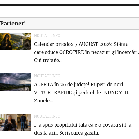
Parteneri
NOUTATI.INFO
Calendar ortodox 7 AUGUST 2026: Sfânta
care aduce OCROTIRE în necazuri și încercări.
Cui trebuie...
NOUTATI.INFO
ALERTĂ în 26 de județe! Ruperi de nori,
VIITURI RAPIDE și pericol de INUNDAȚII.
Zonele...
NOUTATI.INFO
I-a spus propriului tata ca e o povara si l-a
dus la azil. Scrisoarea gasita...