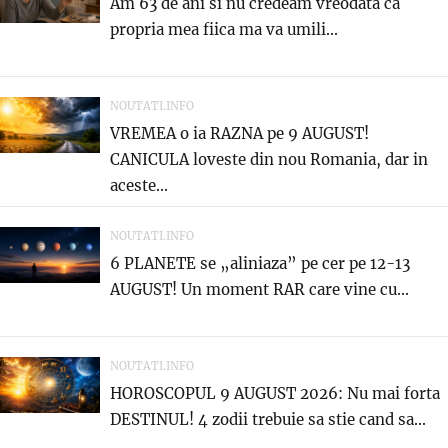
Am 63 de ani si nu credeam vreodata ca
propria mea fiica ma va umili...
NOUTATI.INFO
VREMEA o ia RAZNA pe 9 AUGUST!
CANICULA loveste din nou Romania, dar in
aceste...
NOUTATI.INFO
6 PLANETE se „aliniaza” pe cer pe 12-13
AUGUST! Un moment RAR care vine cu...
NOUTATI.INFO
HOROSCOPUL 9 AUGUST 2026: Nu mai forta
DESTINUL! 4 zodii trebuie sa stie cand sa...