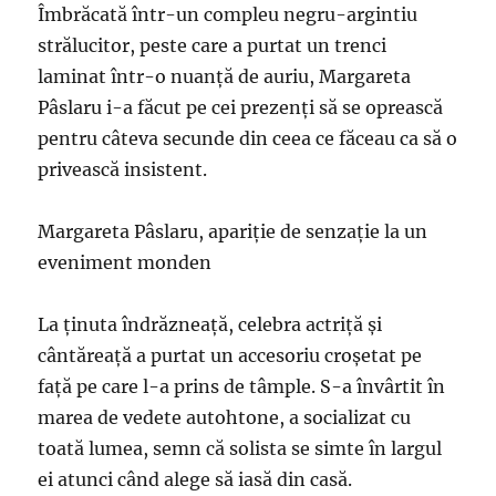
Îmbrăcată într-un compleu negru-argintiu
strălucitor, peste care a purtat un trenci
laminat într-o nuanţă de auriu, Margareta
Pâslaru i-a făcut pe cei prezenţi să se oprească
pentru câteva secunde din ceea ce făceau ca să o
privească insistent.
Margareta Pâslaru, apariție de senzație la un
eveniment monden
La ţinuta îndrăzneaţă, celebra actriță și
cântăreață a purtat un accesoriu croşetat pe
faţă pe care l-a prins de tâmple. S-a învârtit în
marea de vedete autohtone, a socializat cu
toată lumea, semn că solista se simte în largul
ei atunci când alege să iasă din casă.