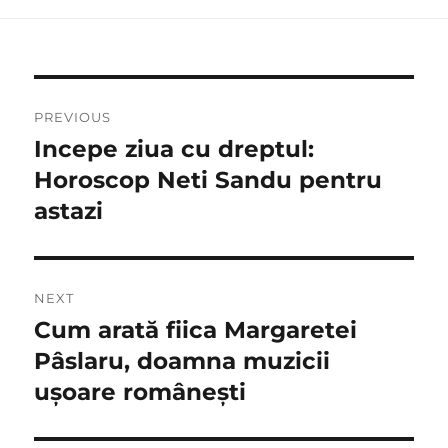
Navigare
PREVIOUS
în
Incepe ziua cu dreptul:
Previous
post:
Horoscop Neti Sandu pentru
articole
astazi
NEXT
Cum arată fiica Margaretei
Next
post:
Pâslaru, doamna muzicii
ușoare românești