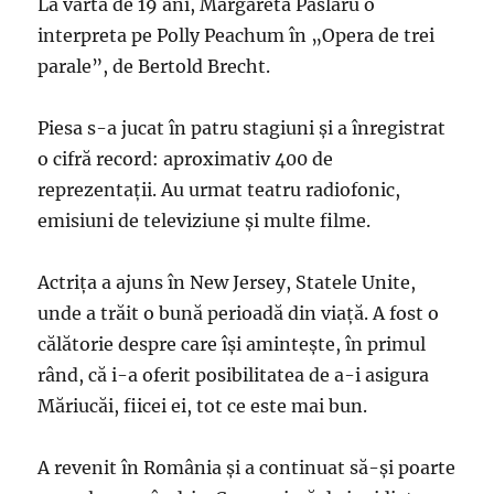
La vârta de 19 ani, Margareta Pâslaru o
interpreta pe Polly Peachum în „Opera de trei
parale”, de Bertold Brecht.
Piesa s-a jucat în patru stagiuni şi a înregistrat
o cifră record: aproximativ 400 de
reprezentaţii. Au urmat teatru radiofonic,
emisiuni de televiziune și multe filme.
Actrița a ajuns în New Jersey, Statele Unite,
unde a trăit o bună perioadă din viață. A fost o
călătorie despre care îşi aminteşte, în primul
rând, că i-a oferit posibilitatea de a-i asigura
Măriucăi, fiicei ei, tot ce este mai bun.
A revenit în România şi a continuat să-şi poarte