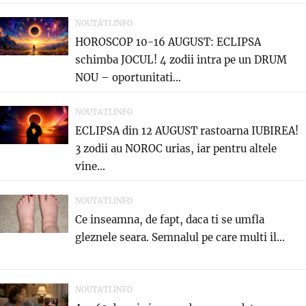
NOUTATI.INFO
HOROSCOP 10-16 AUGUST: ECLIPSA
schimba JOCUL! 4 zodii intra pe un DRUM
NOU – oportunitati...
NOUTATI.INFO
ECLIPSA din 12 AUGUST rastoarna IUBIREA!
3 zodii au NOROC urias, iar pentru altele
vine...
NOUTATI.INFO
Ce inseamna, de fapt, daca ti se umfla
gleznele seara. Semnalul pe care multi il...
NOUTATI.INFO