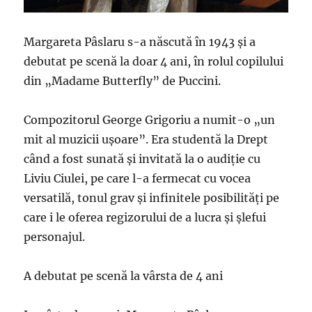
Margareta Pâslaru s-a născută în 1943 și a
debutat pe scenă la doar 4 ani, în rolul copilului
din „Madame Butterfly” de Puccini.
Compozitorul George Grigoriu a numit-o „un
mit al muzicii uşoare”. Era studentă la Drept
când a fost sunată şi invitată la o audiţie cu
Liviu Ciulei, pe care l-a fermecat cu vocea
versatilă, tonul grav şi infinitele posibilităţi pe
care i le oferea regizorului de a lucra şi şlefui
personajul.
A debutat pe scenă la vârsta de 4 ani