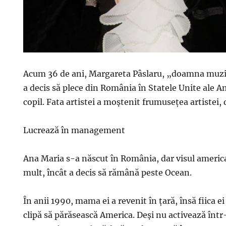
Acum 36 de ani, Margareta Pâslaru, „doamna muzi
a decis să plece din România în Statele Unite ale Ame
copil. Fata artistei a moștenit frumusețea artistei, 
Lucrează în management
Ana Maria s-a născut în România, dar visul americ
mult, încât a decis să rămână peste Ocean.
În anii 1990, mama ei a revenit în ţară, însă fiica e
clipă să părăsească America. Deși nu activează înt