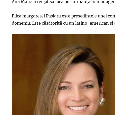
Ana Maria a reușit să facă performanță în manage
Fiica margaretei Pâslaru este preşedintele unei co
domeniu. Este căsătorită cu un latino-american şi a