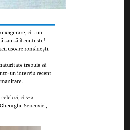
o exagerare, ci… un
ă sau să îl conteste!
cii ușoare românești.
aturitate trebuie să
într-un interviu recent
 umanitare.
 celebră, ci s-a
u Gheorghe Sencovici,