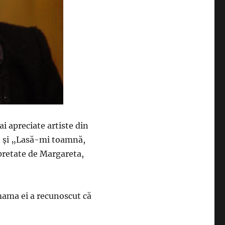
i apreciate artiste din
 şi „Lasă-mi toamnă,
pretate de Margareta,
mama ei a recunoscut că