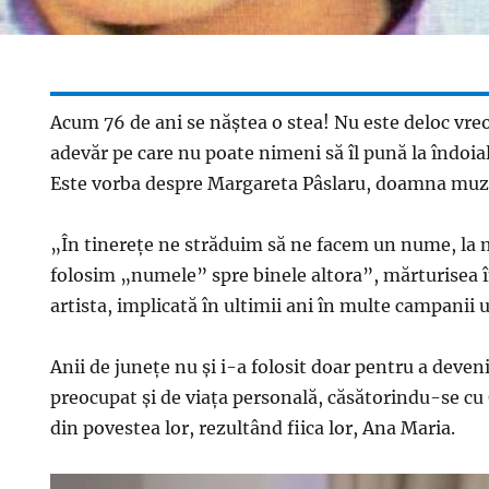
Acum 76 de ani se năștea o stea! Nu este deloc vre
adevăr pe care nu poate nimeni să îl pună la îndoial
Este vorba despre Margareta Pâslaru, doamna muzi
„În tinereţe ne străduim să ne facem un nume, la m
folosim „numele” spre binele altora”, mărturisea 
artista, implicată în ultimii ani în multe campanii
Anii de junețe nu și i-a folosit doar pentru a deveni
preocupat și de viața personală, căsătorindu-se c
din povestea lor, rezultând fiica lor, Ana Maria.