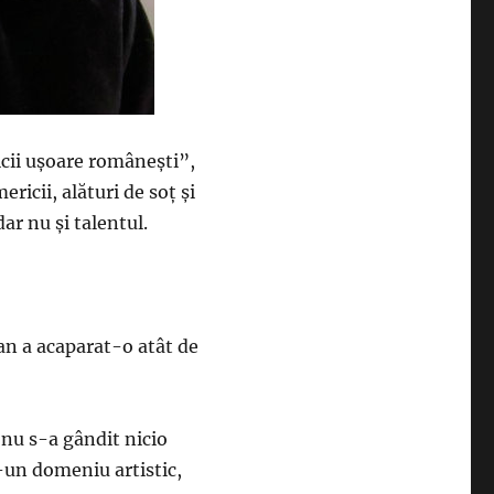
cii ușoare românești”,
ricii, alături de soț și
dar nu și talentul.
an a acaparat-o atât de
i nu s-a gândit nicio
r-un domeniu artistic,