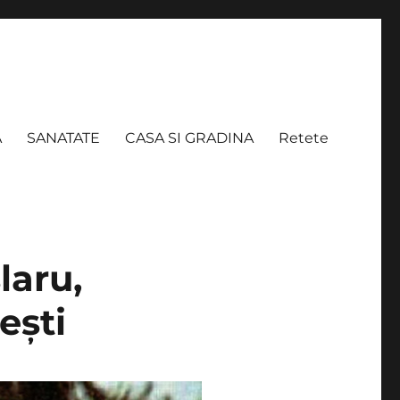
A
SANATATE
CASA SI GRADINA
Retete
laru,
ești