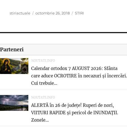
Author
Posted
Categories
stiriactuale
octombrie 26, 2018
STIRI
on
Parteneri
NOUTATI.INFO
Calendar ortodox 7 AUGUST 2026: Sfânta
care aduce OCROTIRE în necazuri și încercări.
Cui trebuie...
NOUTATI.INFO
ALERTĂ în 26 de județe! Ruperi de nori,
VIITURI RAPIDE și pericol de INUNDAȚII.
Zonele...