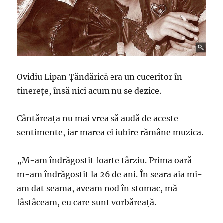
Ovidiu Lipan Țăndărică era un cuceritor în
tinerețe, însă nici acum nu se dezice.
Cântăreața nu mai vrea să audă de aceste
sentimente, iar marea ei iubire rămâne muzica.
„M-am îndrăgostit foarte târziu. Prima oară
m-am îndrăgostit la 26 de ani. În seara aia mi-
am dat seama, aveam nod în stomac, mă
fâstâceam, eu care sunt vorbăreaţă.