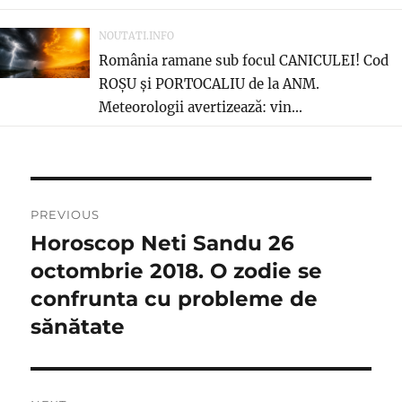
NOUTATI.INFO
România ramane sub focul CANICULEI! Cod
ROȘU și PORTOCALIU de la ANM.
Meteorologii avertizează: vin...
Navigare
PREVIOUS
în
Horoscop Neti Sandu 26
Previous
post:
octombrie 2018. O zodie se
articole
confrunta cu probleme de
sănătate