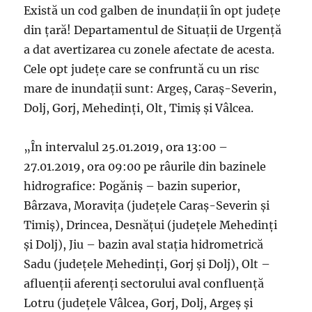
Există un cod galben de inundații în opt județe
din țară! Departamentul de Situații de Urgență
a dat avertizarea cu zonele afectate de acesta.
Cele opt județe care se confruntă cu un risc
mare de inundații sunt: Argeș, Caraș-Severin,
Dolj, Gorj, Mehedinți, Olt, Timiș și Vâlcea.
„În intervalul 25.01.2019, ora 13:00 –
27.01.2019, ora 09:00 pe râurile din bazinele
hidrografice: Pogăniş – bazin superior,
Bârzava, Moraviţa (judeţele Caraş-Severin şi
Timiş), Drincea, Desnăţui (judeţele Mehedinţi
şi Dolj), Jiu – bazin aval staţia hidrometrică
Sadu (judeţele Mehedinţi, Gorj şi Dolj), Olt –
afluenţii aferenţi sectorului aval confluenţă
Lotru (judeţele Vâlcea, Gorj, Dolj, Argeş şi