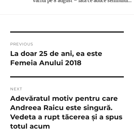
varful pe 8 august – iata ce aduce semnului...
Navigare
PREVIOUS
în
La doar 25 de ani, ea este
Previous
post:
Femeia Anului 2018
articole
NEXT
Adevăratul motiv pentru care
Next
post:
Andreea Raicu este singură.
Vedeta a rupt tăcerea și a spus
totul acum