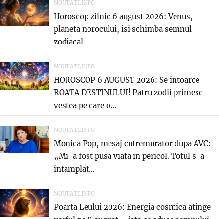
NOUTATI.INFO
Horoscop zilnic 6 august 2026: Venus,
planeta norocului, isi schimba semnul
zodiacal
NOUTATI.INFO
HOROSCOP 6 AUGUST 2026: Se intoarce
ROATA DESTINULUI! Patru zodii primesc
vestea pe care o...
NOUTATI.INFO
Monica Pop, mesaj cutremurator dupa AVC:
„Mi-a fost pusa viata in pericol. Totul s-a
intamplat...
NOUTATI.INFO
Poarta Leului 2026: Energia cosmica atinge