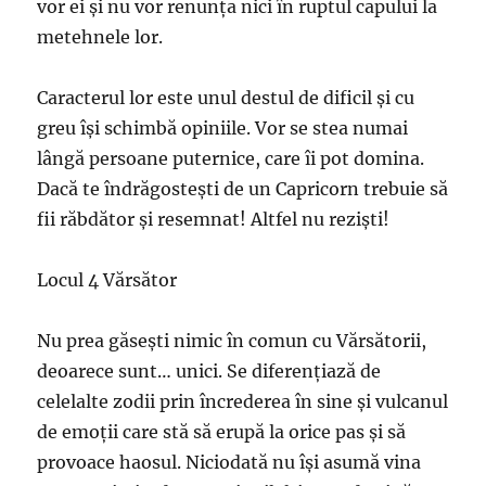
vor ei și nu vor renunța nici în ruptul capului la
metehnele lor.
Caracterul lor este unul destul de dificil și cu
greu își schimbă opiniile. Vor se stea numai
lângă persoane puternice, care îi pot domina.
Dacă te îndrăgostești de un Capricorn trebuie să
fii răbdător și resemnat! Altfel nu reziști!
Locul 4 Vărsător
Nu prea găsești nimic în comun cu Vărsătorii,
deoarece sunt… unici. Se diferențiază de
celelalte zodii prin încrederea în sine și vulcanul
de emoții care stă să erupă la orice pas și să
provoace haosul. Niciodată nu își asumă vina