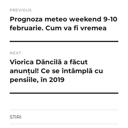
Navigare
PREVIOUS
în
Prognoza meteo weekend 9-10
Previous
post:
februarie. Cum va fi vremea
articole
NEXT
Viorica Dăncilă a făcut
Next
post:
anunțul! Ce se întâmplă cu
pensiile, în 2019
STIRI