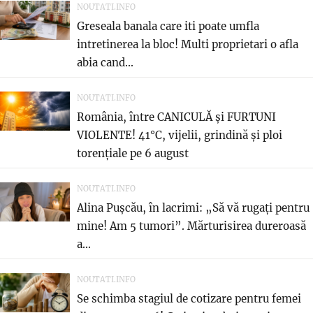
NOUTATI.INFO
Greseala banala care iti poate umfla
intretinerea la bloc! Multi proprietari o afla
abia cand...
NOUTATI.INFO
România, între CANICULĂ și FURTUNI
VIOLENTE! 41°C, vijelii, grindină și ploi
torențiale pe 6 august
NOUTATI.INFO
Alina Pușcău, în lacrimi: „Să vă rugați pentru
mine! Am 5 tumori”. Mărturisirea dureroasă
a...
NOUTATI.INFO
Se schimba stagiul de cotizare pentru femei