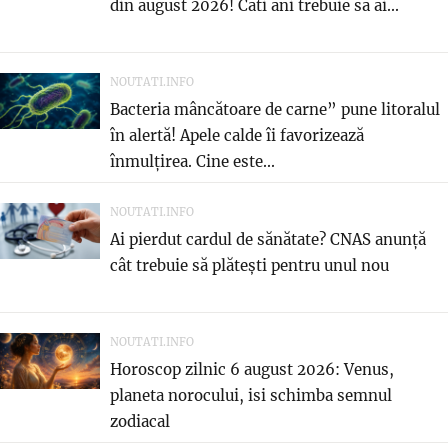
din august 2026! Cati ani trebuie sa ai...
NOUTATI.INFO
Bacteria mâncătoare de carne” pune litoralul
în alertă! Apele calde îi favorizează
înmulțirea. Cine este...
NOUTATI.INFO
Ai pierdut cardul de sănătate? CNAS anunță
cât trebuie să plătești pentru unul nou
NOUTATI.INFO
Horoscop zilnic 6 august 2026: Venus,
planeta norocului, isi schimba semnul
zodiacal