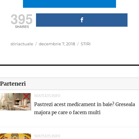
395
SHARES
Author
Posted
Categories
stiriactuale
decembrie 7, 2018
STIRI
on
Parteneri
NOUTATI.INFO
Pastrezi acest medicament in baie? Greseala
majora pe care o facem multi
NOUTATI.INFO