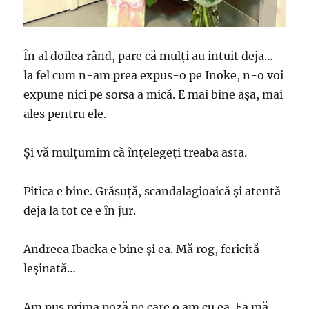
În al doilea rând, pare că mulți au intuit deja…
la fel cum n-am prea expus-o pe Inoke, n-o voi
expune nici pe sorsa a mică. E mai bine așa, mai
ales pentru ele.
Și vă mulțumim că înțelegeți treaba asta.
Pitica e bine. Grăsuță, scandalagioaică și atentă
deja la tot ce e în jur.
Andreea Ibacka e bine și ea. Mă rog, fericită
leșinată…
Am pus prima poză pe care o am cu ea. Ea mă