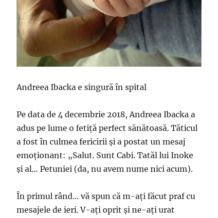
Andreea Ibacka e singură în spital
Pe data de 4 decembrie 2018, Andreea Ibacka a
adus pe lume o fetiţă perfect sănătoasă. Tăticul
a fost în culmea fericirii şi a postat un mesaj
emoţionant: „Salut. Sunt Cabi. Tatăl lui Inoke
și al… Petuniei (da, nu avem nume nici acum).
În primul rând… vă spun că m-ați făcut praf cu
mesajele de ieri. V-ați oprit și ne-ați urat