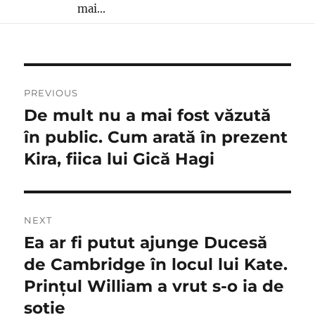
mai...
Navigare
PREVIOUS
în
De mult nu a mai fost văzută
Previous
post:
în public. Cum arată în prezent
articole
Kira, fiica lui Gică Hagi
NEXT
Ea ar fi putut ajunge Ducesă
Next
post:
de Cambridge în locul lui Kate.
Prinţul William a vrut s-o ia de
sotie