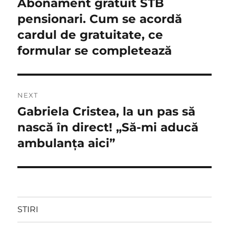
Abonament gratuit STB
Previous
post:
pensionari. Cum se acordă
articole
cardul de gratuitate, ce
formular se completează
NEXT
Gabriela Cristea, la un pas să
Next
post:
nască în direct! „Să-mi aducă
ambulanța aici”
STIRI