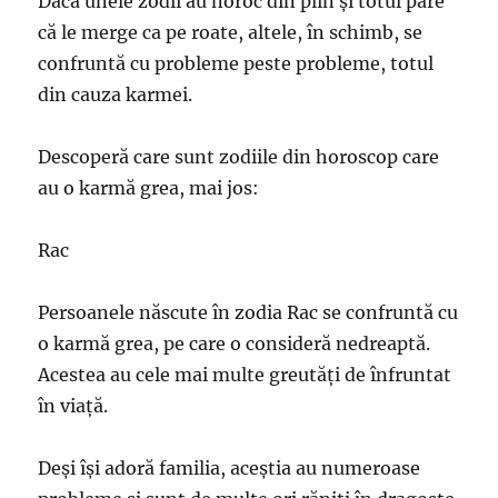
Dacă unele zodii au noroc din plin și totul pare
că le merge ca pe roate, altele, în schimb, se
confruntă cu probleme peste probleme, totul
din cauza karmei.
Descoperă care sunt zodiile din horoscop care
au o karmă grea, mai jos:
Rac
Persoanele născute în zodia Rac se confruntă cu
o karmă grea, pe care o consideră nedreaptă.
Acestea au cele mai multe greutăți de înfruntat
în viață.
Deși își adoră familia, aceștia au numeroase