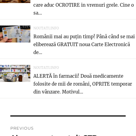
care aduc OCROTIRE in vremuri grele. Cine o
sa...
NOUTATI.INFO
Românii mai au puțin timp! Până când se mai
eliberează GRATUIT noua Carte Electronică
de...
NOUTATI.INFO
ALERTĂ în farmacii! Două medicamente
folosite de mii de români, OPRITE temporar
din vânzare. Motivul...
Navigare
PREVIOUS
în