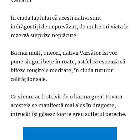
Vărsător
În ciuda faptului că acești nativi sunt
îndrăgostiți de neprevăzut, de multe ori viața le
rezervă surprize neplăcute.
Ba mai mult, uneori, nativii Vărsător își vor
pune singuri bețe în roate, astfel că eșuează să
bifeze reușitele meritate, în ciuda tuturor
calităţilor sale.
Ca şi cum ar fi strivit de o karma grea! Povara
acesteia se manifestă mai ales în dragoste,
întrucât îşi găsesc foarte greu sufletul pereche.