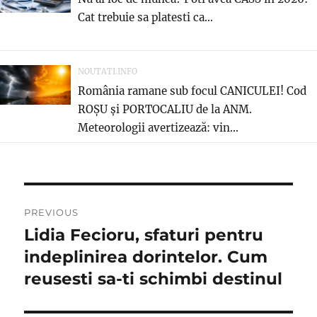
Cat trebuie sa platesti ca...
NOUTATI.INFO
România ramane sub focul CANICULEI! Cod
ROȘU și PORTOCALIU de la ANM.
Meteorologii avertizează: vin...
Navigare
PREVIOUS
în
Lidia Fecioru, sfaturi pentru
Previous
post:
indeplinirea dorintelor. Cum
articole
reusesti sa-ti schimbi destinul