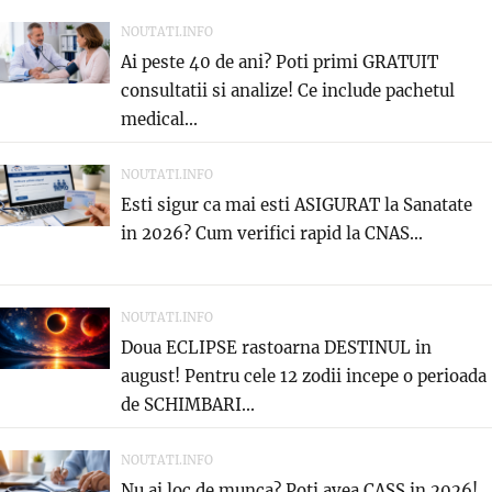
NOUTATI.INFO
Ai peste 40 de ani? Poti primi GRATUIT
consultatii si analize! Ce include pachetul
medical...
NOUTATI.INFO
Esti sigur ca mai esti ASIGURAT la Sanatate
in 2026? Cum verifici rapid la CNAS...
NOUTATI.INFO
Doua ECLIPSE rastoarna DESTINUL in
august! Pentru cele 12 zodii incepe o perioada
de SCHIMBARI...
NOUTATI.INFO
Nu ai loc de munca? Poti avea CASS in 2026!