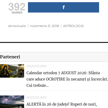
392
SHARES
Author
Posted
Categories
stiriactuale
noiembrie 21, 2018
ASTROLOGIE
on
Parteneri
NOUTATI.INFO
Calendar ortodox 7 AUGUST 2026: Sfânta
care aduce OCROTIRE în necazuri și încercări.
Cui trebuie...
NOUTATI.INFO
ALERTĂ în 26 de județe! Ruperi de nori,