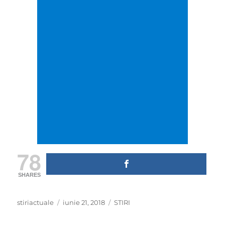
78
SHARES
Author
Posted
Categories
stiriactuale
iunie 21, 2018
STIRI
on