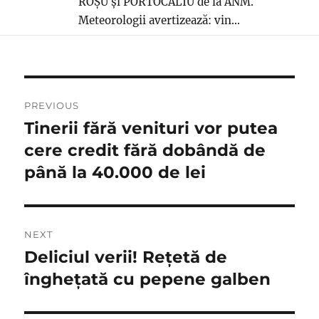
ROȘU și PORTOCALIU de la ANM.
Meteorologii avertizează: vin...
Navigare
PREVIOUS
în
Tinerii fără venituri vor putea
Previous
post:
cere credit fără dobândă de
articole
până la 40.000 de lei
NEXT
Deliciul verii! Rețetă de
Next
post:
înghețată cu pepene galben