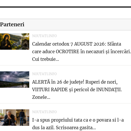
Parteneri
NOUTATI.INFO
Calendar ortodox 7 AUGUST 2026: Sfânta
care aduce OCROTIRE în necazuri și încercări.
Cui trebuie...
NOUTATI.INFO
ALERTĂ în 26 de județe! Ruperi de nori,
VIITURI RAPIDE și pericol de INUNDAȚII.
Zonele...
NOUTATI.INFO
I-a spus propriului tata ca e o povara si l-a
dus la azil. Scrisoarea gasita...