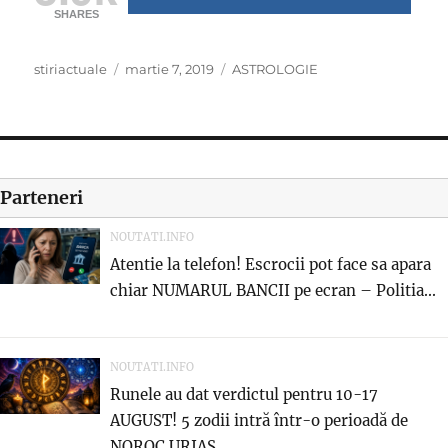
SHARES
Author
Posted
Categories
stiriactuale
martie 7, 2019
ASTROLOGIE
on
Parteneri
NOUTATI.INFO
Atentie la telefon! Escrocii pot face sa apara
chiar NUMARUL BANCII pe ecran – Politia...
NOUTATI.INFO
Runele au dat verdictul pentru 10-17
AUGUST! 5 zodii intră într-o perioadă de
NOROC URIAȘ...