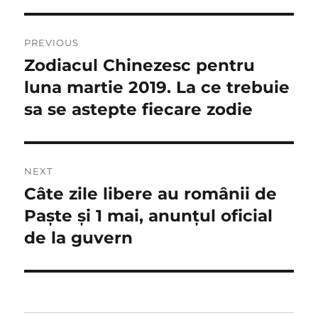
Navigare
PREVIOUS
în
Zodiacul Chinezesc pentru
Previous
post:
luna martie 2019. La ce trebuie
articole
sa se astepte fiecare zodie
NEXT
Câte zile libere au românii de
Next
post:
Paște și 1 mai, anunțul oficial
de la guvern