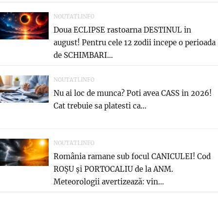
NOUTATI.INFO
Doua ECLIPSE rastoarna DESTINUL in
august! Pentru cele 12 zodii incepe o perioada
de SCHIMBARI...
NOUTATI.INFO
Nu ai loc de munca? Poti avea CASS in 2026!
Cat trebuie sa platesti ca...
NOUTATI.INFO
România ramane sub focul CANICULEI! Cod
ROȘU și PORTOCALIU de la ANM.
Meteorologii avertizează: vin...