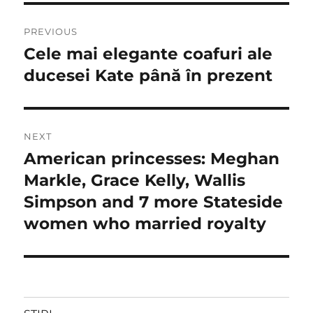
Navigare
PREVIOUS
în
Cele mai elegante coafuri ale
Previous
post:
ducesei Kate până în prezent
articole
NEXT
American princesses: Meghan
Next
post:
Markle, Grace Kelly, Wallis
Simpson and 7 more Stateside
women who married royalty