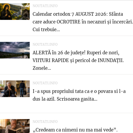
NOUTATI.INFO
Calendar ortodox 7 AUGUST 2026: Sfânta
care aduce OCROTIRE în necazuri și încercări.
Cui trebuie...
NOUTATI.INFO
ALERTĂ în 26 de județe! Ruperi de nori,
VIITURI RAPIDE și pericol de INUNDAȚII.
Zonele...
NOUTATI.INFO
I-a spus propriului tata ca e o povara si l-a
dus la azil. Scrisoarea gasita...
NOUTATI.INFO
„Credeam ca nimeni nu ma mai vede”.