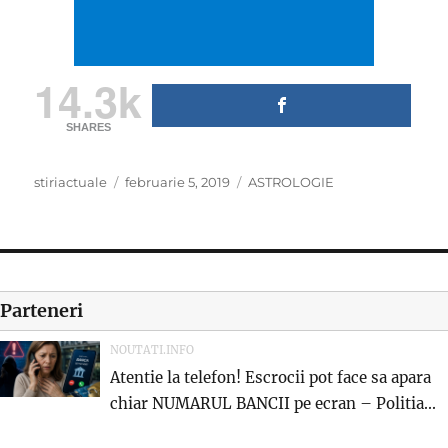
14.3k
SHARES
Author
Posted
Categories
stiriactuale
februarie 5, 2019
ASTROLOGIE
on
Parteneri
NOUTATI.INFO
Atentie la telefon! Escrocii pot face sa apara
chiar NUMARUL BANCII pe ecran – Politia...