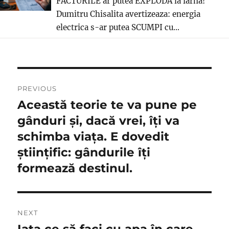
FACTURILE ar putea EXPLODA la iarna!
Dumitru Chisalita avertizeaza: energia
electrica s-ar putea SCUMPI cu...
Navigare
PREVIOUS
în
Această teorie te va pune pe
Previous
post:
gânduri și, dacă vrei, îți va
articole
schimba viața. E dovedit
științific: gândurile îți
formează destinul.
NEXT
Iata ce să faci cu apa în care
Next