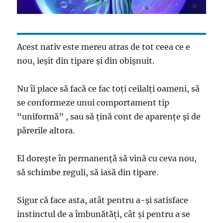
Acest nativ este mereu atras de tot ceea ce e
nou, ieșit din tipare și din obișnuit.
Nu îi place sǎ facǎ ce fac toți ceilalți oameni, sǎ
se conformeze unui comportament tip
“uniformǎ” , sau sǎ ținǎ cont de aparențe și de
pǎrerile altora.
El dorește în permanențǎ sǎ vinǎ cu ceva nou,
sǎ schimbe reguli, sǎ iasǎ din tipare.
Sigur cǎ face asta, atât pentru a-și satisface
instinctul de a îmbunǎtǎți, cât și pentru a se