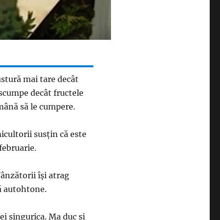
 ustură mai tare decât
 scumpe decât fructele
amână să le cumpere.
cultorii susţin că este
februarie.
Vânzătorii îşi atrag
tă autohtone.
ei singurica. Ma duc si