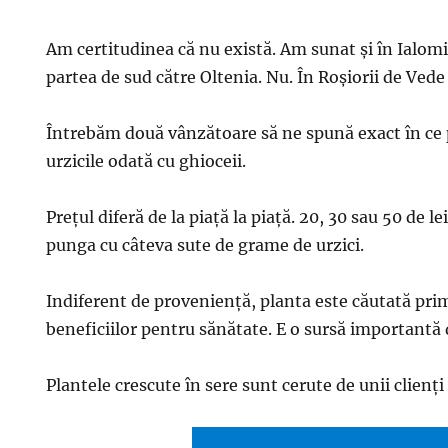
Am certitudinea că nu există. Am sunat şi în Ialomiţ
partea de sud către Oltenia. Nu. În Roşiorii de Vede
Întrebăm două vânzătoare să ne spună exact în ce 
urzicile odată cu ghioceii.
Preţul diferă de la piaţă la piaţă. 20, 30 sau 50 de le
punga cu câteva sute de grame de urzici.
Indiferent de provenienţă, planta este căutată prim
beneficiilor pentru sănătate. E o sursă importantă d
Plantele crescute în sere sunt cerute de unii clienţi