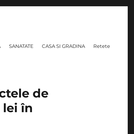
A
SANATATE
CASA SI GRADINA
Retete
ctele de
lei în