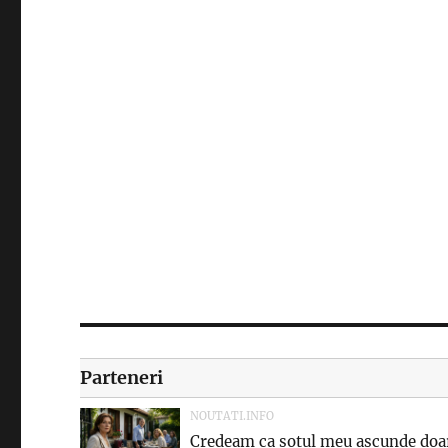
Parteneri
NOUTATI.INFO
Credeam ca sotul meu ascunde doar