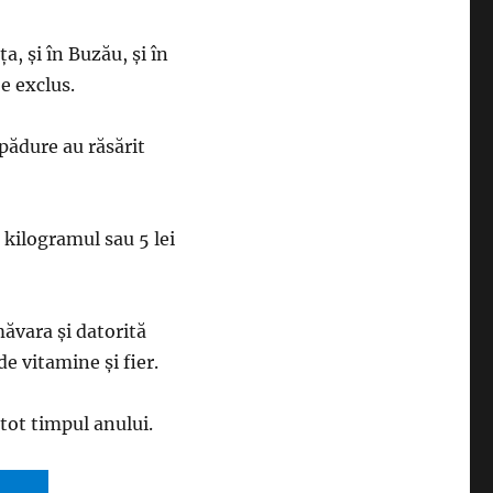
a, şi în Buzău, şi în
 e exclus.
pădure au răsărit
i kilogramul sau 5 lei
ăvara şi datorită
e vitamine şi fier.
 tot timpul anului.