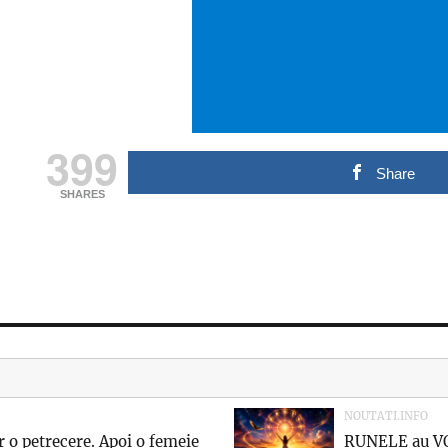
399
Share
SHARES
NOUTATI.INFO
 o petrecere. Apoi o femeie
RUNELE au VO