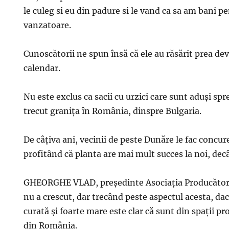
le culeg si eu din padure si le vand ca sa am bani p
vanzatoare.
Cunoscătorii ne spun însă că ele au răsărit prea d
calendar.
Nu este exclus ca sacii cu urzici care sunt aduşi spr
trecut graniţa în România, dinspre Bulgaria.
De câţiva ani, vecinii de peste Dunăre le fac concur
profitând că planta are mai mult succes la noi, decâ
GHEORGHE VLAD, preşedinte Asociaţia Producători
nu a crescut, dar trecând peste aspectul acesta, dac
curată şi foarte mare este clar că sunt din spaţii pr
din România.