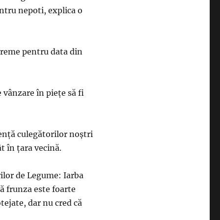
entru nepoti, explica o
evreme pentru data din
e vânzare în pieţe să fi
enţă culegătorilor noştri
t în ţara vecină.
lor de Legume: Iarba
ă frunza este foarte
otejate, dar nu cred că