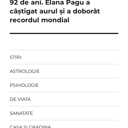
post:
92 de ani. Elana Pagu a
câștigat aurul și a doborât
recordul mondial
STIRI
ASTROLOGIE
PSIHOLOGIE
DE VIATA
SANATATE
CASA SI GRADINA