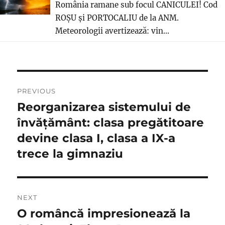
România ramane sub focul CANICULEI! Cod
ROȘU și PORTOCALIU de la ANM.
Meteorologii avertizează: vin...
Navigare
PREVIOUS
în
Reorganizarea sistemului de
Previous
post:
învățământ: clasa pregătitoare
articole
devine clasa I, clasa a IX-a
trece la gimnaziu
NEXT
O româncă impresionează la
Next