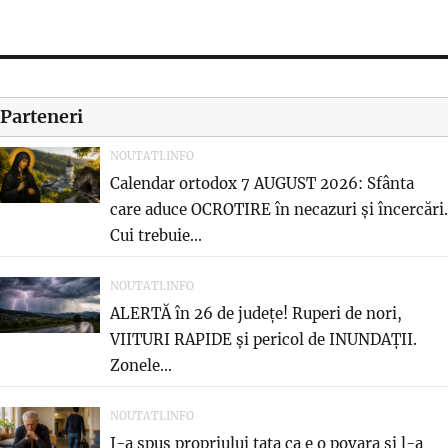
on
Parteneri
NOUTATI.INFO
Calendar ortodox 7 AUGUST 2026: Sfânta
care aduce OCROTIRE în necazuri și încercări.
Cui trebuie...
NOUTATI.INFO
ALERTĂ în 26 de județe! Ruperi de nori,
VIITURI RAPIDE și pericol de INUNDAȚII.
Zonele...
NOUTATI.INFO
I-a spus propriului tata ca e o povara si l-a