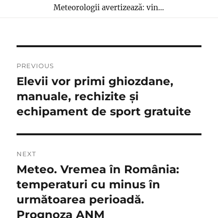
Meteorologii avertizează: vin...
Navigare
PREVIOUS
în
Elevii vor primi ghiozdane,
Previous
post:
manuale, rechizite și
articole
echipament de sport gratuite
NEXT
Meteo. Vremea în România:
Next
post:
temperaturi cu minus în
următoarea perioadă.
Prognoza ANM