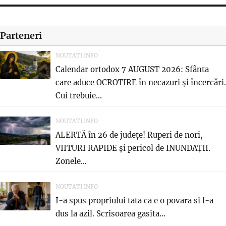
Parteneri
NOUTATI.INFO
Calendar ortodox 7 AUGUST 2026: Sfânta
care aduce OCROTIRE în necazuri și încercări.
Cui trebuie...
NOUTATI.INFO
ALERTĂ în 26 de județe! Ruperi de nori,
VIITURI RAPIDE și pericol de INUNDAȚII.
Zonele...
NOUTATI.INFO
I-a spus propriului tata ca e o povara si l-a
dus la azil. Scrisoarea gasita...