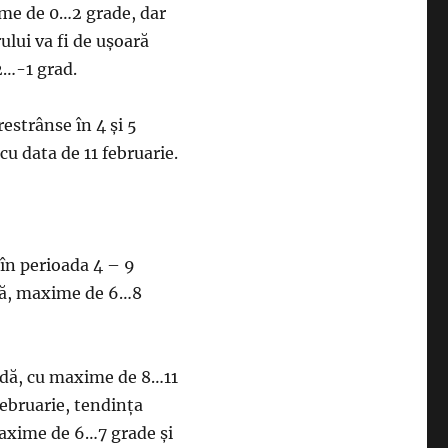
ime de 0…2 grade, dar
ului va fi de ușoară
2…-1 grad.
restrânse în 4 și 5
cu data de 11 februarie.
 în perioada 4 – 9
ală, maxime de 6…8
aldă, cu maxime de 8…11
ebruarie, tendința
maxime de 6…7 grade și