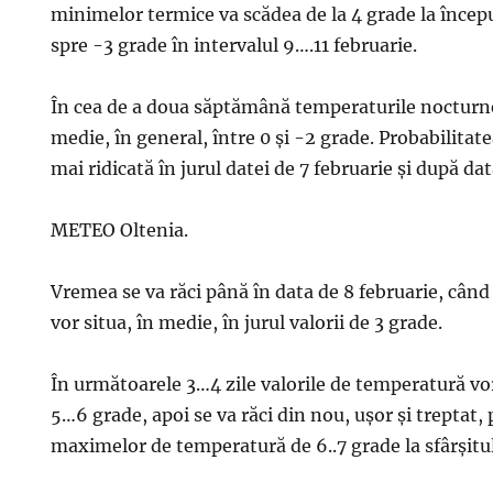
minimelor termice va scădea de la 4 grade la începu
spre -3 grade în intervalul 9….11 februarie.
În cea de a doua săptămână temperaturile nocturne
medie, în general, între 0 și -2 grade. Probabilitatea
mai ridicată în jurul datei de 7 februarie și după dat
METEO Oltenia.
Vremea se va răci până în data de 8 februarie, cân
vor situa, în medie, în jurul valorii de 3 grade.
În următoarele 3…4 zile valorile de temperatură vo
5…6 grade, apoi se va răci din nou, ușor și treptat,
maximelor de temperatură de 6..7 grade la sfârșitul