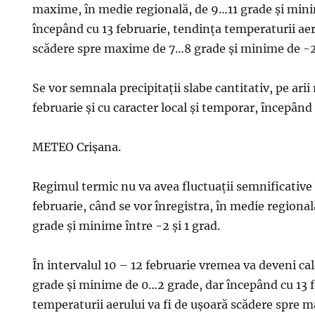
maxime, în medie regională, de 9…11 grade și min
începând cu 13 februarie, tendința temperaturii aer
scădere spre maxime de 7…8 grade și minime de -
Se vor semnala precipitații slabe cantitativ, pe arii 
februarie și cu caracter local și temporar, începând 
METEO Crișana.
Regimul termic nu va avea fluctuații semnificative
februarie, când se vor înregistra, în medie region
grade și minime între -2 și 1 grad.
În intervalul 10 – 12 februarie vremea va deveni c
grade și minime de 0…2 grade, dar începând cu 13 f
temperaturii aerului va fi de ușoară scădere spre 