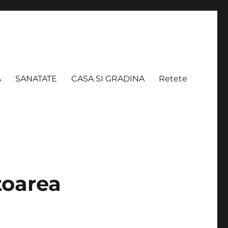
A
SANATATE
CASA SI GRADINA
Retete
toarea