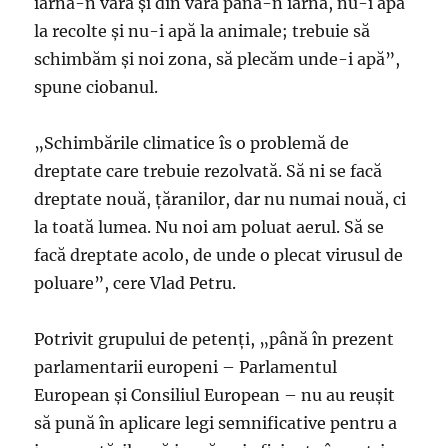
iarnă-n vară şi din vară până-n iarnă, nu-i apă
la recolte şi nu-i apă la animale; trebuie să
schimbăm şi noi zona, să plecăm unde-i apă”,
spune ciobanul.
„Schimbările climatice îs o problemă de
dreptate care trebuie rezolvată. Să ni se facă
dreptate nouă, ţăranilor, dar nu numai nouă, ci
la toată lumea. Nu noi am poluat aerul. Să se
facă dreptate acolo, de unde o plecat virusul de
poluare”, cere Vlad Petru.
Potrivit grupului de petenţi, „până în prezent
parlamentarii europeni – Parlamentul
European şi Consiliul European – nu au reuşit
să pună în aplicare legi semnificative pentru a