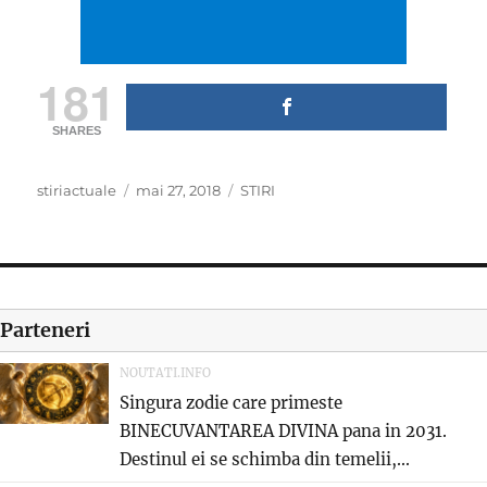
181
SHARES
Author
Posted
Categories
stiriactuale
mai 27, 2018
STIRI
on
Parteneri
NOUTATI.INFO
Singura zodie care primeste
BINECUVANTAREA DIVINA pana in 2031.
Destinul ei se schimba din temelii,...