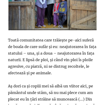
Toată comunitatea care trăieşte pe-aici suferă
de boala de care sufăr şi eu: neajutorarea în faţa
statului – una, şi a doua – neajutorarea în faţa
naturii. E lipsă de ploi, şi când vin ploi îs ploile
agresive, cu piatră, ni se distrug recoltele, le
afectează şi pe animale.
Aş dori ca şi copiii mei să aibă un viitor aici, pe
pământul unde stăm, să nu mai plece cum am
plecat eu în ţări străine să muncească (…) Din