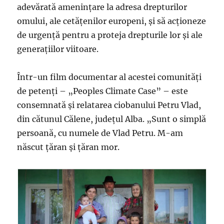
adevărată ameninţare la adresa drepturilor
omului, ale cetăţenilor europeni, şi să acţioneze
de urgenţă pentru a proteja drepturile lor şi ale
generaţiilor viitoare.
Într-un film documentar al acestei comunităţi
de petenţi – „Peoples Climate Case” – este
consemnată şi relatarea ciobanului Petru Vlad,
din cătunul Călene, judeţul Alba. „Sunt o simplă
persoană, cu numele de Vlad Petru. M-am
născut ţăran şi ţăran mor.