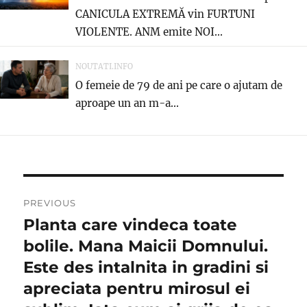
CANICULA EXTREMĂ vin FURTUNI
VIOLENTE. ANM emite NOI...
NOUTATI.INFO
O femeie de 79 de ani pe care o ajutam de
aproape un an m-a...
Navigare
PREVIOUS
în
Planta care vindeca toate
Previous
post:
bolile. Mana Maicii Domnului.
articole
Este des intalnita in gradini si
apreciata pentru mirosul ei