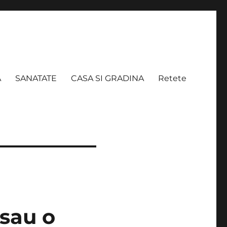
A
SANATATE
CASA SI GRADINA
Retete
 sau o