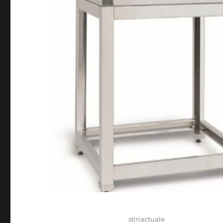
Author
stiriactuale