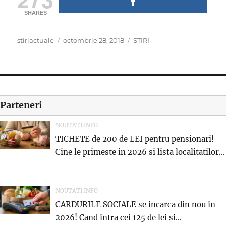
SHARES
Author
Posted
Categories
stiriactuale
octombrie 28, 2018
STIRI
on
Parteneri
NOUTATI.INFO
TICHETE de 200 de LEI pentru pensionari!
Cine le primeste in 2026 si lista localitatilor...
NOUTATI.INFO
CARDURILE SOCIALE se incarca din nou in
2026! Cand intra cei 125 de lei si...