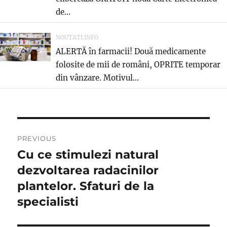
de...
NOUTATI.INFO
ALERTĂ în farmacii! Două medicamente
folosite de mii de români, OPRITE temporar
din vânzare. Motivul...
Navigare
PREVIOUS
în
Cu ce stimulezi natural
Previous
post:
dezvoltarea radacinilor
articole
plantelor. Sfaturi de la
specialisti