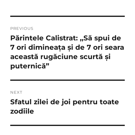
Navigare
PREVIOUS
în
Părintele Calistrat: ,,Să spui de
Previous
post:
7 ori dimineața și de 7 ori seara
articole
această rugăciune scurtă și
puternică”
NEXT
Sfatul zilei de joi pentru toate
Next
post:
zodiile