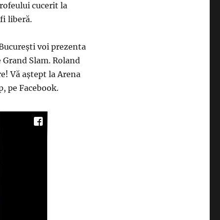
rofeului cucerit la
i liberă.
București voi prezenta
de Grand Slam. Roland
e! Vă aștept la Arena
p, pe Facebook.