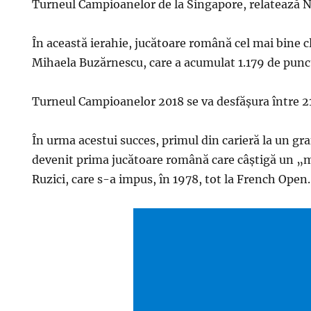
Turneul Campioanelor de la Singapore, relatează N
În această ierahie, jucătoare română cel mai bine 
Mihaela Buzărnescu, care a acumulat 1.179 de punc
Turneul Campioanelor 2018 se va desfăşura între 21
În urma acestui succes, primul din carieră la un gr
devenit prima jucătoare română care câştigă un „m
Ruzici, care s-a impus, în 1978, tot la French Open.