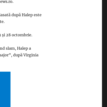
ews.ro.
clasată după Halep este
te.
 şi 28 octombrie.
and slam, Halep a
ajor”, după Virginia