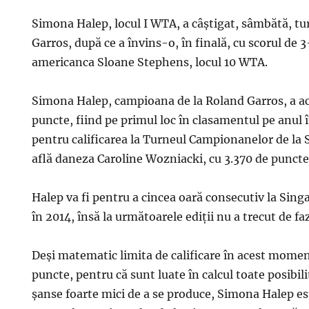
Simona Halep, locul I WTA, a câştigat, sâmbătă, tu
Garros, după ce a învins-o, în finală, cu scorul de 
americanca Sloane Stephens, locul 10 WTA.
Simona Halep, campioana de la Roland Garros, a a
puncte, fiind pe primul loc în clasamentul pe anul 
pentru calificarea la Turneul Campionanelor de la S
află daneza Caroline Wozniacki, cu 3.370 de puncte
Halep va fi pentru a cincea oară consecutiv la Singa
în 2014, însă la următoarele ediţii nu a trecut de fa
Deşi matematic limita de calificare în acest momen
puncte, pentru că sunt luate în calcul toate posibilit
şanse foarte mici de a se produce, Simona Halep este