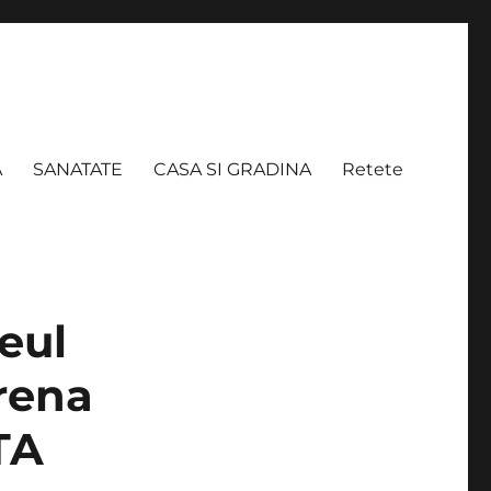
A
SANATATE
CASA SI GRADINA
Retete
eul
rena
TA