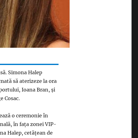
asă. Simona Halep
mată să aterizeze la ora
portului, Ioana Bran, şi
e Cosac.
zează o ceremonie în
nală, în faţa zonei VIP-
ona Halep, cetăţean de